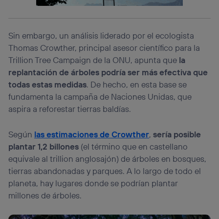
Este identificador se asigna a la conexión de internet, por
lo que cualquier persona que conecte su dispositivo y
consienta el uso de la tecnología recibirá el mismo
identificador. Típicamente:
Sin embargo, un análisis liderado por el ecologista
Si utilizas una
conexión de banda ancha
(p. ej., Wi-Fi),
Thomas Crowther, principal asesor científico para la
el marketing o análisis se realizará en función de las
Trillion Tree Campaign de la ONU, apunta que
la
actividades de navegación de los miembros del hogar
que hayan dado su consentimiento.
replantación de árboles podría ser más efectiva que
todas estas medidas
. De hecho, en esta base se
Si utilizas
datos móviles
, el marketing será más
personalizado, ya que se basará únicamente en la
fundamenta la campaña de Naciones Unidas, que
navegación del usuario del móvil.
aspira a reforestar tierras baldías.
Puedes gestionar los consentimientos Utiq seleccionando
“Administrar Utiq” en la parte inferior de esta página web o
Según
las estimaciones de Crowther
,
sería posible
visitando el
portal de privacidad de Utiq
(“consenthub”)
. Para más información, consulta
plantar 1,2 billones
(el término que en castellano
la
política de privacidad de Utiq
.
equivale al trillion anglosajón) de árboles en bosques,
tierras abandonadas y parques. A lo largo de todo el
planeta, hay lugares donde se podrían plantar
millones de árboles.