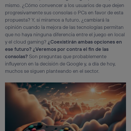
identificador. Típicamente:
mismo. ¿Cómo convencer a los usuarios de que dejen
Si utilizas una
conexión de banda ancha
(p. ej., Wi-Fi),
progresivamente sus consolas o PCs en favor de esta
el marketing o análisis se realizará en función de las
propuesta? Y, si miramos a futuro, ¿cambiará la
actividades de navegación de los miembros del hogar
que hayan dado su consentimiento.
opinión cuando la mejora de las tecnologías permitan
Si utilizas
datos móviles
, el marketing será más
que no haya ninguna diferencia entre el juego en local
personalizado, ya que se basará únicamente en la
y el cloud gaming?
¿Coexistirán ambas opciones en
navegación del usuario del móvil.
ese futuro? ¿Veremos por contra el fin de las
Puedes gestionar los consentimientos Utiq seleccionando
consolas?
Son preguntas que probablemente
“Administrar Utiq” en la parte inferior de esta página web o
influyeron en la decisión de Google y, a día de hoy,
visitando el
portal de privacidad de Utiq
(“consenthub”)
. Para más información, consulta
muchos se siguen planteando en el sector.
la
política de privacidad de Utiq
.