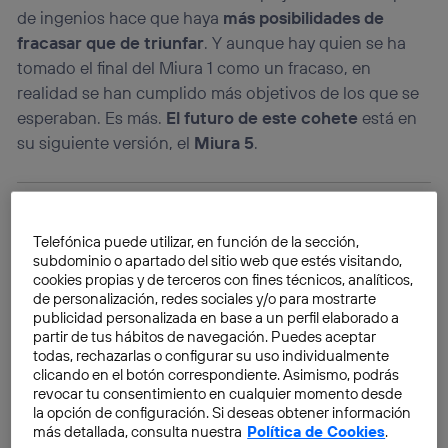
de ingenios hace que haya
más posibilidades de
fracasar que de triunfar
. Y aunque hay quien se ha
tomado el final del Miura 1 como un fracaso, en
realidad se han cumplido más objetivos de los que se
esperaban. Es más.
El futuro de este cohete
está en
su siguiente versión, el
Miura 5
.
Telefónica puede utilizar, en función de la sección,
subdominio o apartado del sitio web que estés visitando,
cookies propias y de terceros con fines técnicos, analíticos,
de personalización, redes sociales y/o para mostrarte
publicidad personalizada en base a un perfil elaborado a
partir de tus hábitos de navegación. Puedes aceptar
todas, rechazarlas o configurar su uso individualmente
clicando en el botón correspondiente. Asimismo, podrás
revocar tu consentimiento en cualquier momento desde
la opción de configuración. Si deseas obtener información
más detallada, consulta nuestra
Política de Cookies
.