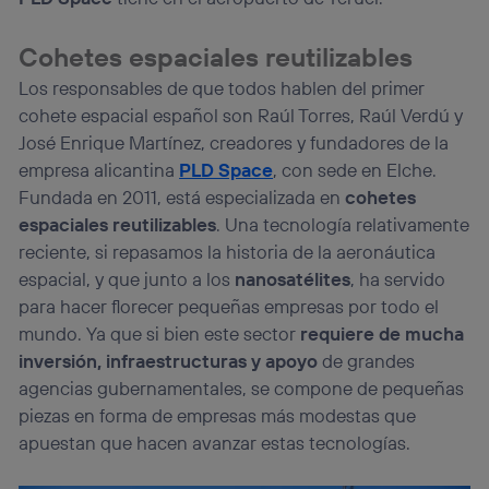
el marketing o análisis se realizará en función de las
actividades de navegación de los miembros del hogar
Cohetes espaciales reutilizables
que hayan dado su consentimiento.
Los responsables de que todos hablen del primer
Si utilizas
datos móviles
, el marketing será más
personalizado, ya que se basará únicamente en la
cohete espacial español son Raúl Torres, Raúl Verdú y
navegación del usuario del móvil.
José Enrique Martínez, creadores y fundadores de la
Puedes gestionar los consentimientos Utiq seleccionando
empresa alicantina
PLD Space
, con sede en Elche.
“Administrar Utiq” en la parte inferior de esta página web o
Fundada en 2011, está especializada en
cohetes
visitando el
portal de privacidad de Utiq
(“consenthub”)
. Para más información, consulta
espaciales reutilizables
. Una tecnología relativamente
la
política de privacidad de Utiq
.
reciente, si repasamos la historia de la aeronáutica
espacial, y que junto a los
nanosatélites
, ha servido
para hacer florecer pequeñas empresas por todo el
mundo. Ya que si bien este sector
requiere de mucha
inversión, infraestructuras y apoyo
de grandes
agencias gubernamentales, se compone de pequeñas
piezas en forma de empresas más modestas que
apuestan que hacen avanzar estas tecnologías.