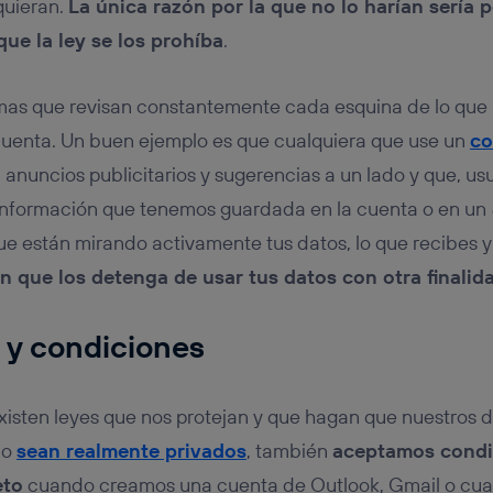
quieran.
La única razón por la que no lo harían sería 
que la ley se los prohíba
.
emas que revisan constantemente cada esquina de lo que
cuenta. Un buen ejemplo es que cualquiera que use un
co
anuncios publicitarios y sugerencias a un lado y que, us
 información que tenemos guardada en la cuenta o en un
ue están mirando activamente tus datos, lo que recibes y 
n que los detenga de usar tus datos con otra finalid
 y condiciones
isten leyes que nos protejan y que hagan que nuestros 
co
sean realmente privados
, también
aceptamos condi
eto
cuando creamos una cuenta de Outlook, Gmail o cual