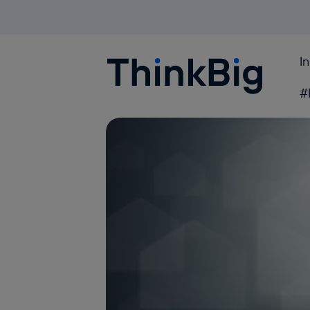
I
Blogthinkbig.com
#