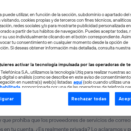
a puede utilizar, en función de la sección, subdominio o apartado del 
 visitando, cookies propias y de terceros con fines técnicos, analíticos
zación, redes sociales y/o para mostrarte publicidad personalizada e
aborado a partir de tus hábitos de navegación. Puedes aceptar todas, 
r su uso individualmente clicando en el botón correspondiente. Asi
evocar tu consentimiento en cualquier momento desde la opción de
ERNET
4 min
ción. Si deseas obtener información más detallada, consulta nuestra
ra tu cuenta de correo
uieres activar la tecnología impulsada por las operadoras de te
 Telefónica S.A., utilizamos la tecnología Utiq para realizar nuestras a
ico?
 digital o análisis (como se describe en este aviso de consentimient
egación en nuestra(s) web(s) listadas
aquí
(solo cuando utilizas una
 habilitada
, proporcionada por una de las operadoras de telefonía par
tu consentimiento en cada página web).
igurar
Rechazar todas
Acept
ogía Utiq está diseñada con la privacidad como prioridad ofreciéndot
ogía utiliza un identificador cifrado creado por tu
operadora de tele
o tu dirección IP y otra información de la cuenta de cliente de telec
y que prohíba que los proveedores de servicios de correo
 a la conexión que utilizas (p. ej., número de teléfono móvil).
os en tu cuenta. ¿Es realmente privada? Lo aclaramos y 