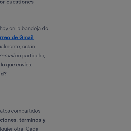
por cuestiones
 hay en la bandeja de
rreo de Gmail
ualmente, están
e-mail
en particular,
lo que envías.
ad?
datos compartidos
ciones, términos y
quier otra. Cada