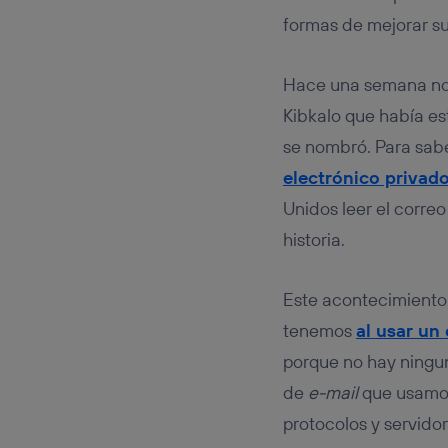
Este iden
conecte s
formas de mejorar su
Típicame
Si util
Hace una semana nos
realiz
hayan 
Kibkalo que había es
Si util
se nombró. Para sabe
únicam
electrónico privad
Puedes ge
inferior 
Unidos leer el correo
Para más 
historia.
Este acontecimiento
tenemos
al usar un 
porque no hay ningun
de
e-mail
que usamos 
protocolos y servido