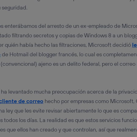
tificador se asigna a la conexión de internet, por lo que cualquier pe
u dispositivo y consienta el uso de la tecnología recibirá el mismo iden
 seguridad.
nte:
izas una
conexión de banda ancha
(p. ej., Wi-Fi), el marketing o análi
 enterábamos del arresto de un ex-empleado de Micros
ará en función de las actividades de navegación de los miembros del
dado su consentimiento.
tado filtrando secretos y copias de Windows 8 a un blogg
izas
datos móviles
, el marketing será más personalizado, ya que se ba
r quién había hecho las filtraciones, Microsoft decidió
l
ente en la navegación del usuario del móvil.
o
de Hotmail del blogger francés, lo cual es completament
stionar los consentimientos Utiq seleccionando “Administrar Utiq” e
de esta página web o visitando el
portal de privacidad de Utiq (“c
 (convencional) ajeno es un delito federal, pero el correo
información, consulta la
política de privacidad de Utiq
.
 ha levantado mucha preocupación acerca de la privacid
cliente de correo
hecho por empresas como Microsoft, 
a ley que les evite revisar abiertamente lo que es compa
todos los días. La realidad es que estos servicios funci
res que ellos han creado y que controlan, así que realme