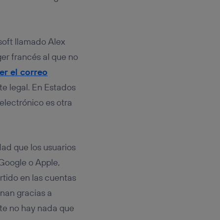
rsona que
tificador.
sis se
oft llamado Alex
 hogar que
er francés al que no
sará
eer el correo
e legal. En Estados
n la parte
onsenthub”)
.
 electrónico es otra
ad que los usuarios
Google o Apple,
rtido en las cuentas
onan gracias a
nte no hay nada que