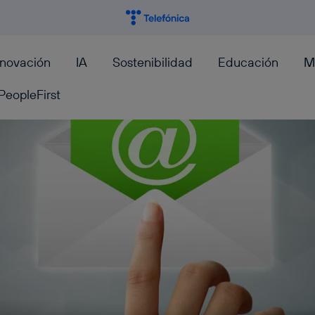
nnovación
IA
Sostenibilidad
Educación
M
PeopleFirst