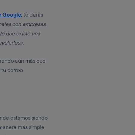
de Google
, te darás
nales con empresas,
fe que existe una
evelarlos»
.
strando aún más que
 tu correo
 donde estamos siendo
manera más simple