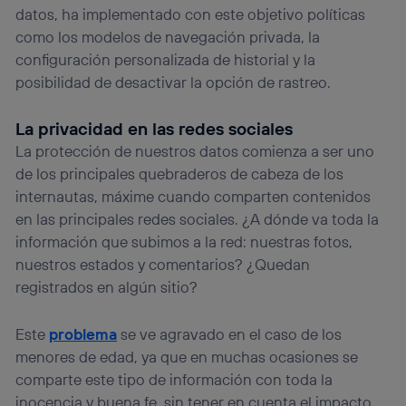
datos, ha implementado con este objetivo políticas
Si utilizas
datos móviles
, el marketing será más
como los modelos de navegación privada, la
personalizado, ya que se basará únicamente en la
navegación del usuario del móvil.
configuración personalizada de historial y la
Puedes gestionar los consentimientos Utiq seleccionando
posibilidad de desactivar la opción de rastreo.
“Administrar Utiq” en la parte inferior de esta página web o
visitando el
portal de privacidad de Utiq
La privacidad en las redes sociales
(“consenthub”)
. Para más información, consulta
la
política de privacidad de Utiq
.
La protección de nuestros datos comienza a ser uno
de los principales quebraderos de cabeza de los
internautas, máxime cuando comparten contenidos
en las principales redes sociales. ¿A dónde va toda la
información que subimos a la red: nuestras fotos,
nuestros estados y comentarios? ¿Quedan
registrados en algún sitio?
Este
problema
se ve agravado en el caso de los
menores de edad, ya que en muchas ocasiones se
comparte este tipo de información con toda la
inocencia y buena fe, sin tener en cuenta el impacto