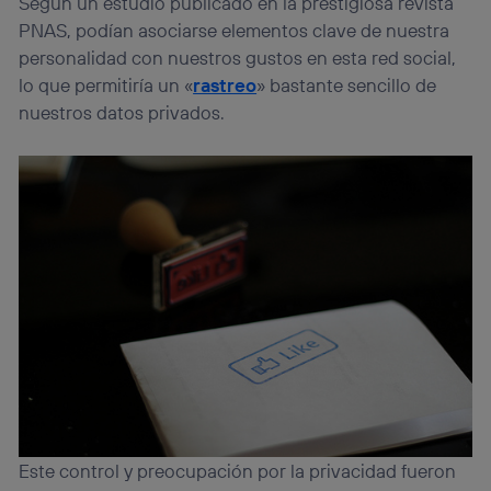
Según un estudio publicado en la prestigiosa revista
PNAS, podían asociarse elementos clave de nuestra
personalidad con nuestros gustos en esta red social,
lo que permitiría un «
rastreo
» bastante sencillo de
nuestros datos privados.
Este control y preocupación por la privacidad fueron