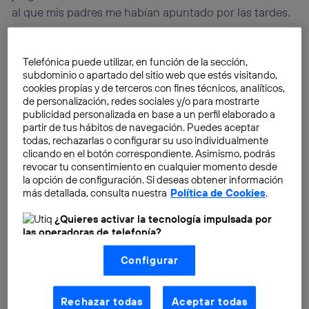
al que mis padres me habían apuntado por las tardes.
Han pasado casi 25 años desde entonces y como es
Telefónica puede utilizar, en función de la sección,
lógico las herramientas y opciones para los pequeños
subdominio o apartado del sitio web que estés visitando,
y no tan pequeños se adentren en el mundo de la
cookies propias y de terceros con fines técnicos, analíticos,
programación y de la lógica también han
de personalización, redes sociales y/o para mostrarte
publicidad personalizada en base a un perfil elaborado a
evolucionado al mismo ritmo que la informática y los
partir de tus hábitos de navegación. Puedes aceptar
lenguajes de programación. Por lo tanto, es posible
todas, rechazarlas o configurar su uso individualmente
encontrarse con
multitud de opciones
tanto en
clicando en el botón correspondiente. Asimismo, podrás
revocar tu consentimiento en cualquier momento desde
versión web, como escritorio o para tablets. Siguiendo
la opción de configuración. Si deseas obtener información
con
nuestro interés
por difundir
plataformas y
más detallada, consulta nuestra
Política de Cookies
.
herramientas para aprender a programa
r hoy os
¿Quieres activar la tecnología impulsada por
presentamos una pequeña selección de juegos
las operadoras de telefonía?
sencillos con los que los niños podrán empezar a
Nosotros, Telefónica S.A., utilizamos la tecnología Utiq para
comprender conceptos de lógica y física.
Configurar
realizar nuestras acciones de marketing digital o análisis
(como se describe en este aviso de consentimiento)
basadas en tu navegación en nuestra(s) web(s)
listadas
aquí
(solo cuando utilizas una
conexión a
Rechazar todas
Aceptar todas
internet habilitada
, proporcionada por una de las