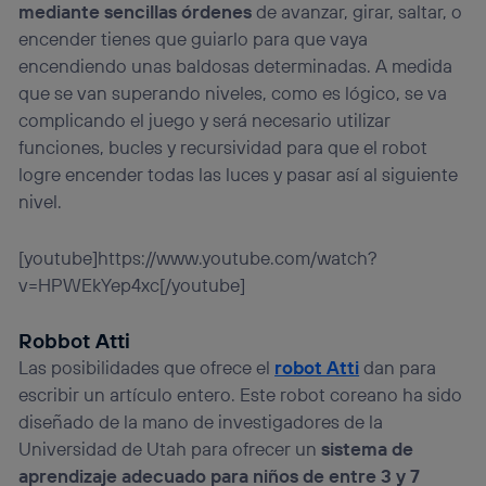
mediante sencillas órdenes
de avanzar, girar, saltar, o
“Administrar Utiq” en la parte inferior de esta página web o
visitando el
portal de privacidad de Utiq
encender tienes que guiarlo para que vaya
(“consenthub”)
. Para más información, consulta
encendiendo unas baldosas determinadas. A medida
la
política de privacidad de Utiq
.
que se van superando niveles, como es lógico, se va
complicando el juego y será necesario utilizar
funciones, bucles y recursividad para que el robot
logre encender todas las luces y pasar así al siguiente
nivel.
[youtube]https://www.youtube.com/watch?
v=HPWEkYep4xc[/youtube]
Robbot Atti
Las posibilidades que ofrece el
robot Atti
dan para
escribir un artículo entero. Este robot coreano ha sido
diseñado de la mano de investigadores de la
Universidad de Utah para ofrecer un
sistema de
aprendizaje adecuado para niños de entre 3 y 7