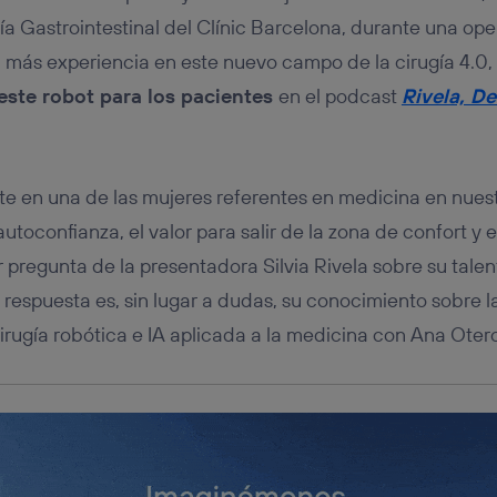
tificador se asigna a la conexión de internet, por lo que cualquier pe
u dispositivo y consienta el uso de la tecnología recibirá el mismo iden
gía Gastrointestinal del Clínic Barcelona, durante una o
nte:
n más experiencia en este nuevo campo de la cirugía 4.0,
izas una
conexión de banda ancha
(p. ej., Wi-Fi), el marketing o análi
este robot para los pacientes
en el podcast
Rivela, D
ará en función de las actividades de navegación de los miembros del
dado su consentimiento.
izas
datos móviles
, el marketing será más personalizado, ya que se ba
ente en la navegación del usuario del móvil.
rte en una de las mujeres referentes en medicina en nuest
stionar los consentimientos Utiq seleccionando “Administrar Utiq” e
de esta página web o visitando el
portal de privacidad de Utiq (“c
 autoconfianza, el valor para salir de la zona de confort y 
información, consulta la
política de privacidad de Utiq
.
 pregunta de la presentadora Silvia Rivela sobre su talen
respuesta es, sin lugar a dudas, su conocimiento sobre 
ugía robótica e IA aplicada a la medicina con Ana Otero