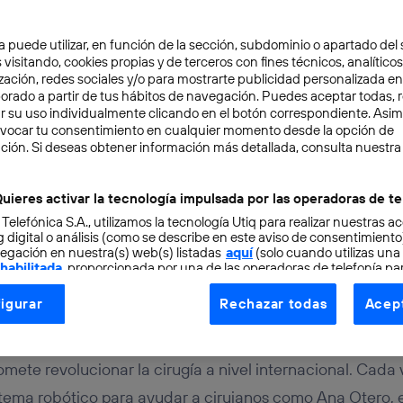
a puede utilizar, en función de la sección, subdominio o apartado del 
 visitando, cookies propias y de terceros con fines técnicos, analíticos
zación, redes sociales y/o para mostrarte publicidad personalizada e
aborado a partir de tus hábitos de navegación. Puedes aceptar todas, 
r su uso individualmente clicando en el botón correspondiente. Asi
evocar tu consentimiento en cualquier momento desde la opción de
BILIDAD
4 min
ción. Si deseas obtener información más detallada, consulta nuestra
.0: el arte de operar co
uieres activar la tecnología impulsada por las operadoras de te
 Telefónica S.A., utilizamos la tecnología Utiq para realizar nuestras a
 digital o análisis (como se describe en este aviso de consentimient
egación en nuestra(s) web(s) listadas
aquí
(solo cuando utilizas una
 habilitada
, proporcionada por una de las operadoras de telefonía par
tu consentimiento en cada página web).
igurar
Rechazar todas
Acept
ogía Utiq está diseñada con la privacidad como prioridad ofreciéndot
ía
ogía utiliza un identificador cifrado creado por tu
operadora de tele
o tu dirección IP y otra información de la cuenta de cliente de telec
mete revolucionar la cirugía a nivel internacional. Cada
 a la conexión que utilizas (p. ej., número de teléfono móvil).
tema robótico para ayudar a cirujanos como Ana Otero, e