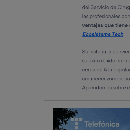
Este iden
conecte s
del Servicio de Ciru
Típicame
las profesionales co
Si util
ventajas que tiene 
realiz
hayan 
Ecosistema Tech
.
Si util
únicam
Su historia la convie
Puedes ge
inferior 
su éxito reside en la
Para más 
cercano. A la popular
amanecer zombie su 
Aprendemos sobre cir