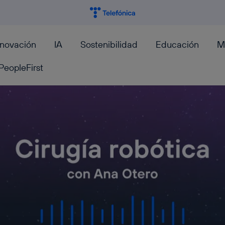
nnovación
IA
Sostenibilidad
Educación
M
PeopleFirst