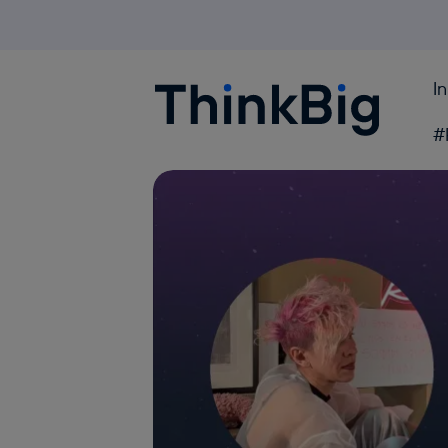
I
Blogthinkbig.com
#