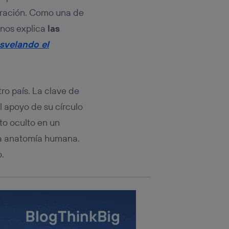
rsona que
tificador.
peración. Como una de
 nos explica
las
sis se
esvelando el
 hogar que
sará
ro país. La clave de
n la parte
onsenthub”)
.
el apoyo de su círculo
to oculto en un
la anatomía humana.
.