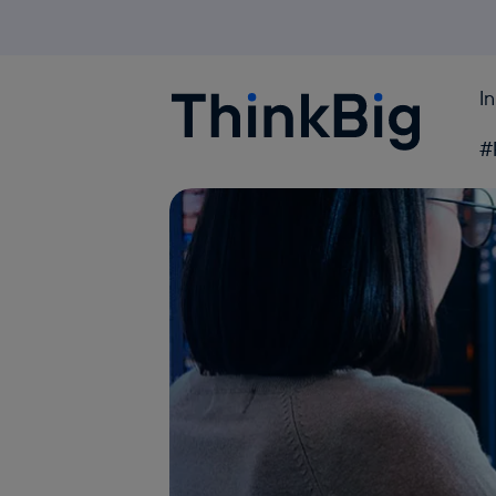
I
Blogthinkbig.com
#