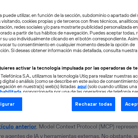
a puede utilizar, en función de la sección, subdominio o apartado del 
 visitando, cookies propias y de terceros con fines técnicos, analíticos
zación, redes sociales y/o para mostrarte publicidad personalizada e
aborado a partir de tus hábitos de navegación. Puedes aceptar todas, 
r su uso individualmente clicando en el botón correspondiente. Asi
evocar tu consentimiento en cualquier momento desde la opción de
VERY
,
INNOVACIÓN
5 min
ción. Si deseas obtener información más detallada, consulta nuestra
a II: Arquitectura y
uieres activar la tecnología impulsada por las operadoras de te
 Telefónica S.A., utilizamos la tecnología Utiq para realizar nuestras a
amiento
 digital o análisis (como se describe en este aviso de consentimient
egación en nuestra(s) web(s) listadas
aquí
(solo cuando utilizas una
 habilitada
, proporcionada por una de las operadoras de telefonía par
tu consentimiento en cada página web).
igurar
Rechazar todas
Acept
ogía Utiq está diseñada con la privacidad como prioridad ofreciéndot
amo
Alejandro Sánchez Garabito
ogía utiliza un identificador cifrado creado por tu
operadora de tele
o tu dirección IP y otra información de la cuenta de cliente de telec
tículo anterior
, Model Context Protocol (MCP) represen
 a la conexión que utilizas (p. ej., número de teléfono móvil).
tre agentes de IA y herramientas externas. No obstante, s