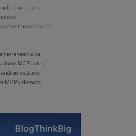
rsona que
tificador.
 maliciosa para que
onocido
sis se
puertas traseras en el
 hogar que
sará
na herramienta de
n la parte
onsenthub”)
.
rvidores MCP antes
nálisis estático,
dor MCP y detecta