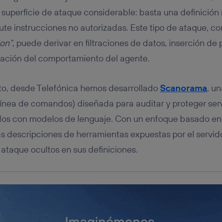
tificador se asigna a la conexión de internet, por lo que cualquier pe
u dispositivo y consienta el uso de la tecnología recibirá el mismo iden
superficie de ataque considerable: basta una definición
nte:
ute instrucciones no autorizadas. Este tipo de ataque, c
izas una
conexión de banda ancha
(p. ej., Wi-Fi), el marketing o análi
ion”
, puede derivar en filtraciones de datos, inserción de 
ará en función de las actividades de navegación de los miembros del
dado su consentimiento.
ración del comportamiento del agente.
izas
datos móviles
, el marketing será más personalizado, ya que se ba
ente en la navegación del usuario del móvil.
eto, desde Telefónica hemos desarrollado
Scanorama
, u
stionar los consentimientos Utiq seleccionando “Administrar Utiq” e
de esta página web o visitando el
portal de privacidad de Utiq (“c
e línea de comandos) diseñada para auditar y proteger se
información, consulta la
política de privacidad de Utiq
.
os con modelos de lenguaje. Con un enfoque basado en a
s descripciones de herramientas expuestas por el servi
 ataque ocultos en sus definiciones.