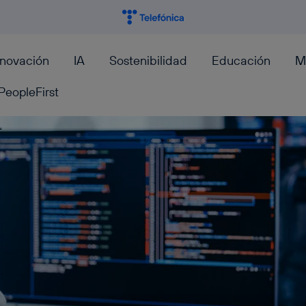
nnovación
IA
Sostenibilidad
Educación
M
PeopleFirst