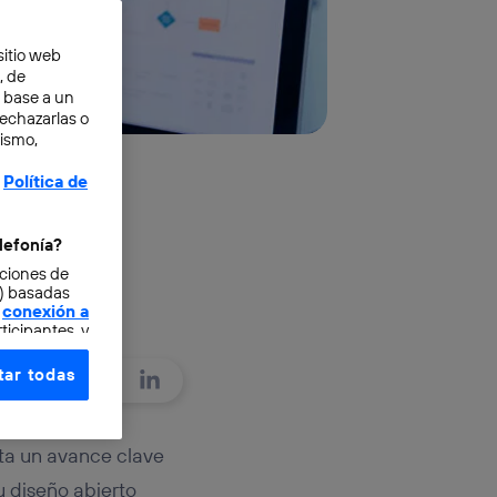
sitio web
, de
n base a un
rechazarlas o
mismo,
Política de
lefonía?
cciones de
o) basadas
conexión a
ticipantes, y
ar todas
e elección y
fonía
,
omunicaciones
ta un avance clave
u diseño abierto