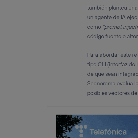
Este iden
conecte s
también plantea una 
Típicame
un agente de IA ejec
Si util
como
“prompt inject
realiz
hayan 
código fuente o alte
Si util
únicam
Para abordar este r
Puedes ge
inferior 
tipo CLI (interfaz d
Para más 
de que sean integrad
Scanorama evalúa la
posibles vectores de