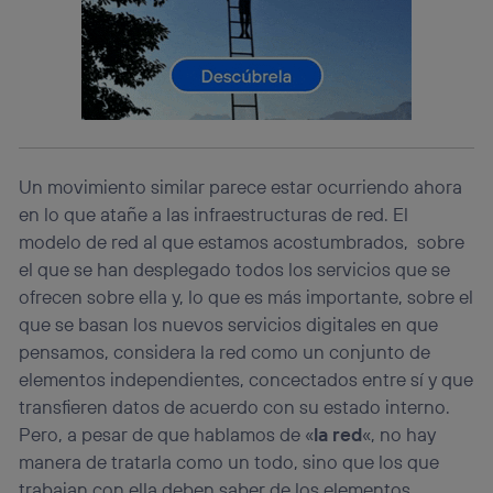
Este identificador se asigna a la conexión de internet, por
lo que cualquier persona que conecte su dispositivo y
consienta el uso de la tecnología recibirá el mismo
identificador. Típicamente:
Si utilizas una
conexión de banda ancha
(p. ej., Wi-Fi),
el marketing o análisis se realizará en función de las
actividades de navegación de los miembros del hogar
que hayan dado su consentimiento.
Un movimiento similar parece estar ocurriendo ahora
Si utilizas
datos móviles
, el marketing será más
en lo que atañe a las infraestructuras de red. El
personalizado, ya que se basará únicamente en la
navegación del usuario del móvil.
modelo de red al que estamos acostumbrados, sobre
el que se han desplegado todos los servicios que se
Puedes gestionar los consentimientos Utiq seleccionando
“Administrar Utiq” en la parte inferior de esta página web o
ofrecen sobre ella y, lo que es más importante, sobre el
visitando el
portal de privacidad de Utiq
que se basan los nuevos servicios digitales en que
(“consenthub”)
. Para más información, consulta
pensamos, considera la red como un conjunto de
la
política de privacidad de Utiq
.
elementos independientes, concectados entre sí y que
transfieren datos de acuerdo con su estado interno.
Pero, a pesar de que hablamos de «
la red
«, no hay
manera de tratarla como un todo, sino que los que
trabajan con ella deben saber de los elementos