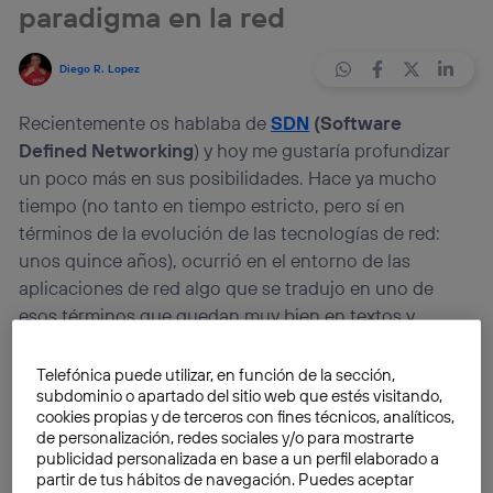
paradigma en la red
Diego R. Lopez
Recientemente os hablaba de
SDN
(Software
Defined Networking
) y hoy me gustaría profundizar
un poco más en sus posibilidades. Hace ya mucho
tiempo (no tanto en tiempo estricto, pero sí en
términos de la evolución de las tecnologías de red:
unos quince años), ocurrió en el entorno de las
aplicaciones de red algo que se tradujo en uno de
esos términos que quedan muy bien en textos y
presentaciones: un cambio de paradigma (un
«paradigm shift», que en inglés queda más gráfico), lo
Telefónica puede utilizar, en función de la sección,
subdominio o apartado del sitio web que estés visitando,
que representa no solo un cambio en las tecnologías
cookies propias y de terceros con fines técnicos, analíticos,
que se aplican, sino una nueva manera de pensar en
de personalización, redes sociales y/o para mostrarte
cómo se aplican.
publicidad personalizada en base a un perfil elaborado a
partir de tus hábitos de navegación. Puedes aceptar