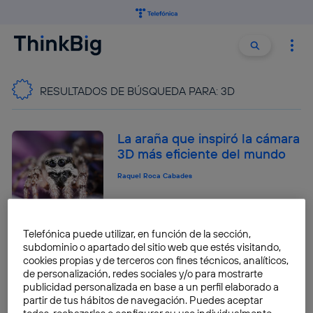
Buscar:
Buscar
RESULTADOS DE BÚSQUEDA PARA:
3D
La araña que inspiró la cámara
3D más eficiente del mundo
Raquel Roca Cabades
Telefónica puede utilizar, en función de la sección,
5 alternativas gratis a Maya
subdominio o apartado del sitio web que estés visitando,
para animación y efectos
cookies propias y de terceros con fines técnicos, analíticos,
visuales 3D
de personalización, redes sociales y/o para mostrarte
publicidad personalizada en base a un perfil elaborado a
José María López
partir de tus hábitos de navegación. Puedes aceptar
todas, rechazarlas o configurar su uso individualmente