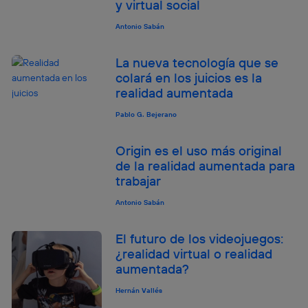
y virtual social
lo que cualquier persona que conecte su dispositivo y
consienta el uso de la tecnología recibirá el mismo
Antonio Sabán
identificador. Típicamente:
Si utilizas una
conexión de banda ancha
(p. ej., Wi-Fi),
La nueva tecnología que se
el marketing o análisis se realizará en función de las
colará en los juicios es la
actividades de navegación de los miembros del hogar
realidad aumentada
que hayan dado su consentimiento.
Si utilizas
datos móviles
, el marketing será más
Pablo G. Bejerano
personalizado, ya que se basará únicamente en la
navegación del usuario del móvil.
Origin es el uso más original
Puedes gestionar los consentimientos Utiq seleccionando
de la realidad aumentada para
“Administrar Utiq” en la parte inferior de esta página web o
trabajar
visitando el
portal de privacidad de Utiq
(“consenthub”)
. Para más información, consulta
Antonio Sabán
la
política de privacidad de Utiq
.
El futuro de los videojuegos:
¿realidad virtual o realidad
aumentada?
Hernán Vallés