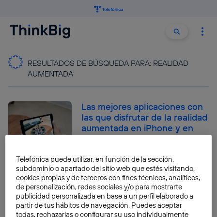
Buscar:
Buscar
RESULTADOS DE BÚSQUEDA PARA:
REALIDAD
AUMENTADA
Las mejores aplicaciones con
las que disfrutar de la realidad
aumentada en iPhone y en
iPad
Antonio Sabán
Telefónica puede utilizar, en función de la sección,
subdominio o apartado del sitio web que estés visitando,
cookies propias y de terceros con fines técnicos, analíticos,
Ikea Place: la nueva app de
de personalización, redes sociales y/o para mostrarte
realidad aumentada para
publicidad personalizada en base a un perfil elaborado a
decorar tu casa
partir de tus hábitos de navegación. Puedes aceptar
todas, rechazarlas o configurar su uso individualmente
Mar Peralbo