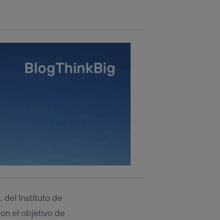
rsona que
tificador.
sis se
 hogar que
sará
n la parte
onsenthub”)
.
y
, del Instituto de
n el objetivo de