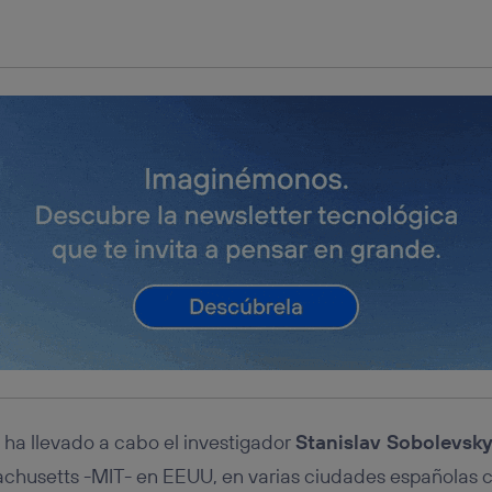
tificador se asigna a la conexión de internet, por lo que cualquier pe
u dispositivo y consienta el uso de la tecnología recibirá el mismo iden
nte:
izas una
conexión de banda ancha
(p. ej., Wi-Fi), el marketing o análi
ará en función de las actividades de navegación de los miembros del
dado su consentimiento.
izas
datos móviles
, el marketing será más personalizado, ya que se ba
ente en la navegación del usuario del móvil.
stionar los consentimientos Utiq seleccionando “Administrar Utiq” e
de esta página web o visitando el
portal de privacidad de Utiq (“c
información, consulta la
política de privacidad de Utiq
.
 ha llevado a cabo el investigador
Stanislav Sobolevsk
chusetts -MIT- en EEUU, en varias ciudades españolas co