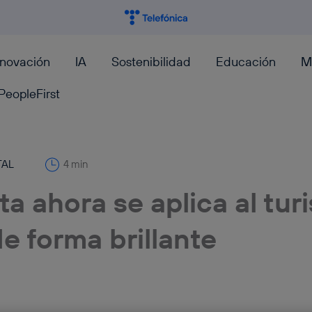
nnovación
IA
Sostenibilidad
Educación
M
PeopleFirst
TAL
4 min
ta ahora se aplica al tu
e forma brillante