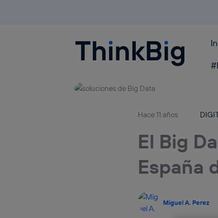
I
Blogthinkbig.com
#
Hace 11 años
DIGI
El Big Da
España d
Miguel A. Perez