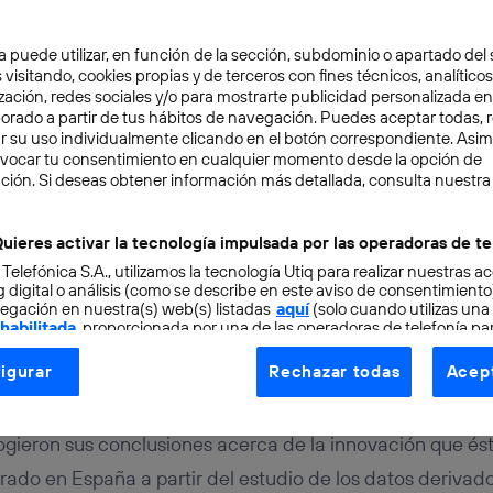
T clasifican el atractivo turístico de las ciudades españ
a puede utilizar, en función de la sección, subdominio o apartado del 
e datos con soluciones de Big Data
 visitando, cookies propias y de terceros con fines técnicos, analíticos
zación, redes sociales y/o para mostrarte publicidad personalizada e
aborado a partir de tus hábitos de navegación. Puedes aceptar todas, 
gestión de datos constituyen soluciones de Big Data con
r su uso individualmente clicando en el botón correspondiente. Asi
evocar tu consentimiento en cualquier momento desde la opción de
 grandes conjuntos de datos, estructurados y no estructur
ción. Si deseas obtener información más detallada, consulta nuestra
 útil
para la toma de decisiones inteligentes. Cuando e
e la
ciudad
, los miles de datos generados en los diferent
uieres activar la tecnología impulsada por las operadoras de te
 Telefónica S.A., utilizamos la tecnología Utiq para realizar nuestras a
ocalización pueden transformarse en información relevan
 digital o análisis (como se describe en este aviso de consentimient
e las ciudades.
egación en nuestra(s) web(s) listadas
aquí
(solo cuando utilizas una
 habilitada
, proporcionada por una de las operadoras de telefonía par
tu consentimiento en cada página web).
igurar
Rechazar todas
Acept
aura, director general de Telefónica en Cataluña; Pablo 
ogía Utiq está diseñada con la privacidad como prioridad ofreciéndot
nica I+D en Barcelona; y Genís Roca, socio fundador y p
ogía utiliza un identificador cifrado creado por tu
operadora de tele
cogieron sus conclusiones acerca de la innovación que ést
o tu dirección IP y otra información de la cuenta de cliente de telec
 a la conexión que utilizas (p. ej., número de teléfono móvil).
rado en España a partir del estudio de los datos derivado