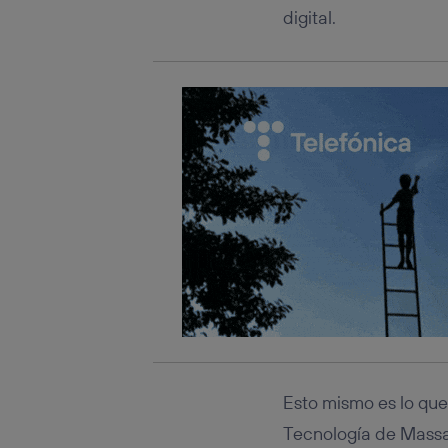
Este iden
digital.
conecte s
Típicame
Si util
realiz
hayan 
Si util
únicam
Puedes ge
inferior 
Para más 
Esto mismo es lo que
Tecnología de Massa