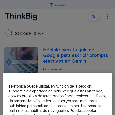
Buscar:
Buscar
GOOGLE DRIVE
Háblale bien: la guía de
Google para escribir prompts
efectivos en Gemini
Isabella Valente
Telefónica puede utilizar, en función de la sección,
Liberar espacio en Google: 5
subdominio o apartado del sitio web que estés visitando,
trucos infalibles para Gmail,
cookies propias y de terceros con fines técnicos, analíticos,
Fotos, Drive y otros servicios
de personalización, redes sociales y/o para mostrarte
publicidad personalizada en base a un perfil elaborado a
José María López
partir de tus hábitos de navegación. Puedes aceptar