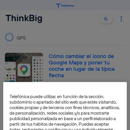
Buscar:
Buscar
GPS
Cómo cambiar el icono de
Google Maps y poner tu
coche en lugar de la típica
flecha
José María López
Telefónica puede utilizar, en función de la sección,
Cómo compartir tu ubicación
subdominio o apartado del sitio web que estés visitando,
con toda tu familia de manera
cookies propias y de terceros con fines técnicos, analíticos,
permanente
de personalización, redes sociales y/o para mostrarte
publicidad personalizada en base a un perfil elaborado a
José María López
partir de tus hábitos de navegación. Puedes aceptar
todas, rechazarlas o configurar su uso individualmente