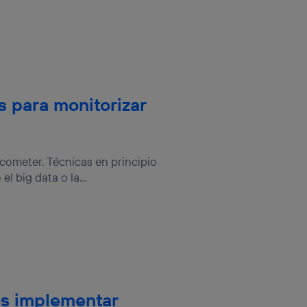
sis se
 hogar que
sará
n la parte
onsenthub”)
.
s para monitorizar
cometer. Técnicas en principio
l big data o la...
os implementar