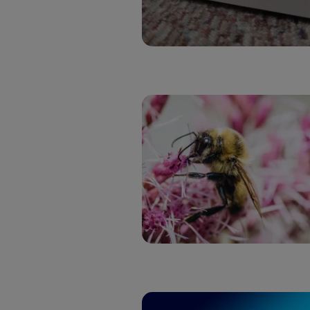
Si util
realiz
hayan 
Si util
únicam
Puedes ge
inferior 
Para más 