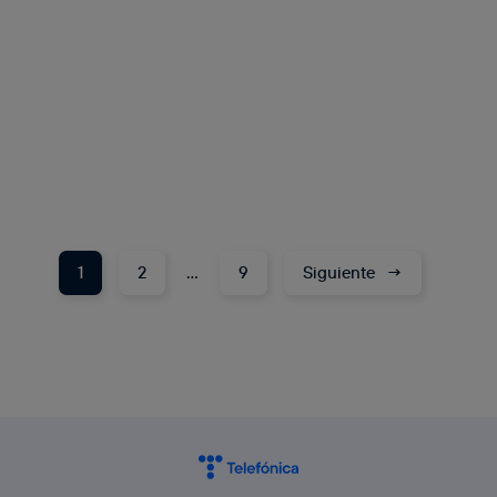
1
2
…
9
Siguiente
→