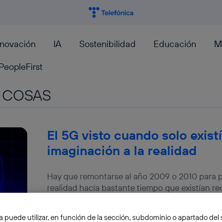
nnovación
IA
Sostenibilidad
Educación
M
PeopleFirst
S COSAS
El 5G visto cuando solo existí
imaginación a la realidad
Hay que remontarse al año 2009 o 2010 para p
realidad hacía bastante tiempo que existían re
Pablo G. Bejerano
a puede utilizar, en función de la sección, subdominio o apartado del 