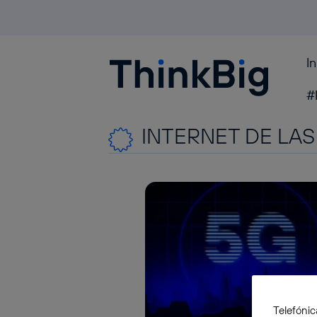
I
Blogthinkbig.com
#
INTERNET DE LA
Telefónic