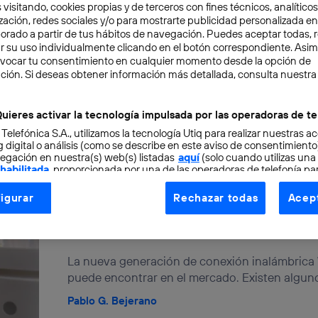
 visitando, cookies propias y de terceros con fines técnicos, analíticos
zación, redes sociales y/o para mostrarte publicidad personalizada e
aborado a partir de tus hábitos de navegación. Puedes aceptar todas, 
r su uso individualmente clicando en el botón correspondiente. Asi
evocar tu consentimiento en cualquier momento desde la opción de
¿Cuáles son los beneficios d
ción. Si deseas obtener información más detallada, consulta nuestra
Las dos primeras generaciones hicieron posible
uieres activar la tecnología impulsada por las operadoras de te
móviles, que supuso entonces un gran salto resp
 Telefónica S.A., utilizamos la tecnología Utiq para realizar nuestras a
 digital o análisis (como se describe en este aviso de consentimient
Javier Menéndez Sánchez
egación en nuestra(s) web(s) listadas
aquí
(solo cuando utilizas una
 habilitada
, proporcionada por una de las operadoras de telefonía par
tu consentimiento en cada página web).
igurar
Rechazar todas
Acept
ogía Utiq está diseñada con la privacidad como prioridad ofreciéndot
WiFi 6: las novedades de la
ogía utiliza un identificador cifrado creado por tu
operadora de tele
o tu dirección IP y otra información de la cuenta de cliente de telec
 a la conexión que utilizas (p. ej., número de teléfono móvil).
La nueva generación de conexión inalámbrica W
puede encontrar en el mercado. Existen alguno
tificador se asigna a la conexión de internet, por lo que cualquier pe
u dispositivo y consienta el uso de la tecnología recibirá el mismo iden
Pablo G. Bejerano
nte: