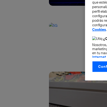
que estés
personali
perfil el
configura
podrás r
configura
Cookies
.
¿Q
Nosotros,
marketing
en tu nav
internet
otorgas 
Conf
La tecnol
control.
La tecnol
utilizand
vinculada
Este iden
conecte s
Típicame