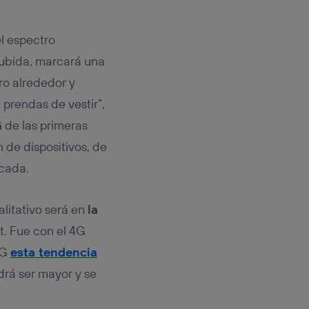
el espectro
subida, marcará una
ro alrededor y
 prendas de vestir”,
G
de las primeras
 de dispositivos, de
écada.
litativo será en
la
t. Fue con el 4G
5G
esta tendencia
drá ser mayor y se