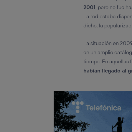
Este iden
conecte s
2001
, pero no fue h
Típicame
La red estaba dispon
Si util
dicho, la popularizac
realiz
hayan 
Si util
La situación en 2009
únicam
en un amplio catálog
Puedes ge
inferior 
tiempo. En aquellas 
Para más 
habían llegado al g