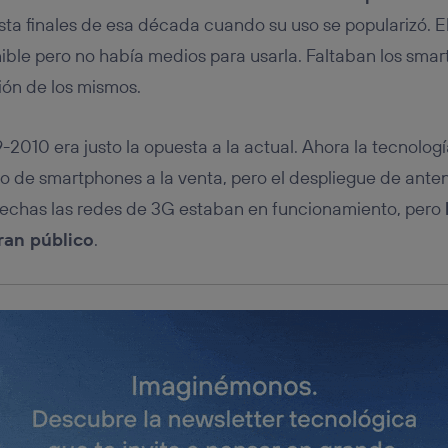
tificador se asigna a la conexión de internet, por lo que cualquier pe
u dispositivo y consienta el uso de la tecnología recibirá el mismo iden
asta finales de esa década cuando su uso se popularizó. El
nte:
ible pero no había medios para usarla. Faltaban los smar
izas una
conexión de banda ancha
(p. ej., Wi-Fi), el marketing o análi
ión de los mismos.
ará en función de las actividades de navegación de los miembros del
dado su consentimiento.
izas
datos móviles
, el marketing será más personalizado, ya que se ba
-2010 era justo la opuesta a la actual. Ahora la tecnolog
ente en la navegación del usuario del móvil.
o de smartphones a la venta, pero el despliegue de anten
stionar los consentimientos Utiq seleccionando “Administrar Utiq” e
de esta página web o visitando el
portal de privacidad de Utiq (“c
fechas las redes de 3G estaban en funcionamiento, pero
información, consulta la
política de privacidad de Utiq
.
ran público
.