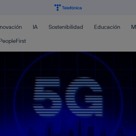
nnovación
IA
Sostenibilidad
Educación
M
PeopleFirst