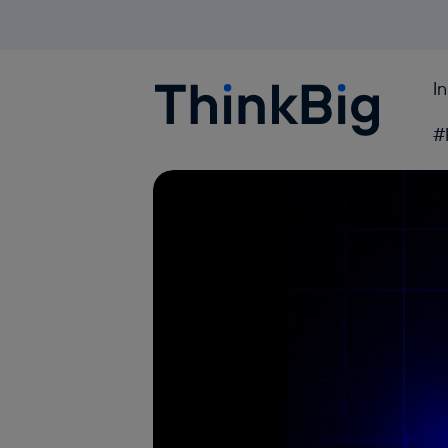
I
Blogthinkbig.com
#