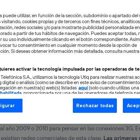
a puede utilizar, en función de la sección, subdominio o apartado del 
 visitando, cookies propias y de terceros con fines técnicos, analíticos
zación, redes sociales y/o para mostrarte publicidad personalizada e
aborado a partir de tus hábitos de navegación. Puedes aceptar todas, 
r su uso individualmente clicando en el botón correspondiente. Asi
evocar tu consentimiento en cualquier momento desde la opción de
7 min
ción. Si deseas obtener información más detallada, consulta nuestra
to cuando solo existía 3
uieres activar la tecnología impulsada por las operadoras de te
 Telefónica S.A., utilizamos la tecnología Utiq para realizar nuestras a
ión a la realidad
 digital o análisis (como se describe en este aviso de consentimient
egación en nuestra(s) web(s) listadas
aquí
(solo cuando utilizas una
 habilitada
, proporcionada por una de las operadoras de telefonía par
tu consentimiento en cada página web).
igurar
Rechazar todas
Acept
ogía Utiq está diseñada con la privacidad como prioridad ofreciéndot
ogía utiliza un identificador cifrado creado por tu
operadora de tele
o tu dirección IP y otra información de la cuenta de cliente de telec
al año 2009 o 2010 para pensar en las conexiones 3G. En
 a la conexión que utilizas (p. ej., número de teléfono móvil).
existían redes comerciales de esta clase.
Las primeras 