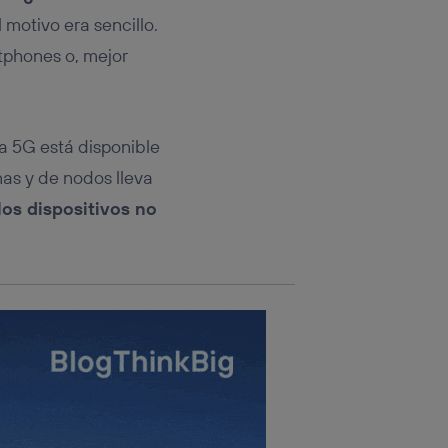
rsona que
tificador.
 motivo era sencillo.
tphones o, mejor
sis se
 hogar que
sará
ía 5G está disponible
as y de nodos lleva
n la parte
onsenthub”)
.
los dispositivos no