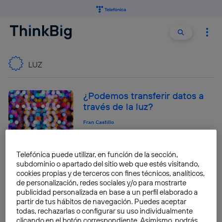
Buscar:
Buscar
LUZ
¿Podemos transferir datos a
través de la luz?
Fran Castillo
Telefónica puede utilizar, en función de la sección,
subdominio o apartado del sitio web que estés visitando,
Plantas lámpara iluminan la
cookies propias y de terceros con fines técnicos, analíticos,
selva en Perú
de personalización, redes sociales y/o para mostrarte
publicidad personalizada en base a un perfil elaborado a
Cecilia Vega Hevia
partir de tus hábitos de navegación. Puedes aceptar
todas, rechazarlas o configurar su uso individualmente
clicando en el botón correspondiente. Asimismo, podrás