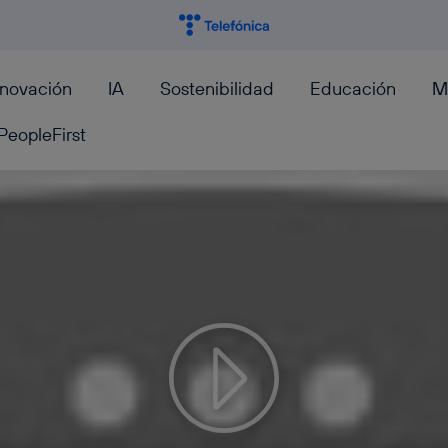
nnovación
IA
Sostenibilidad
Educación
M
PeopleFirst