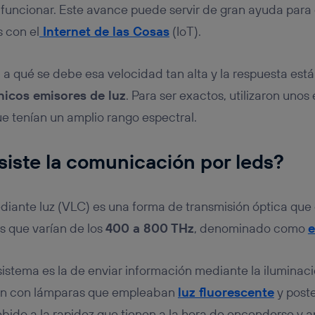
 funcionar. Este avance puede servir de gran ayuda para e
 con el
Internet de las Cosas
(IoT).
 qué se debe esa velocidad tan alta y la respuesta está
nicos emisores de luz
. Para ser exactos, utilizaron uno
e tenían un amplio rango espectral.
iste la comunicación por leds?
iante luz (VLC) es una forma de transmisión óptica que 
as que varían de los
400 a 800 THz
, denominado como
e
sistema es la de enviar información mediante la iluminaci
ron con lámparas que empleaban
luz fluorescente
y post
bido a la rapidez que tienen a la hora de encenderse y 