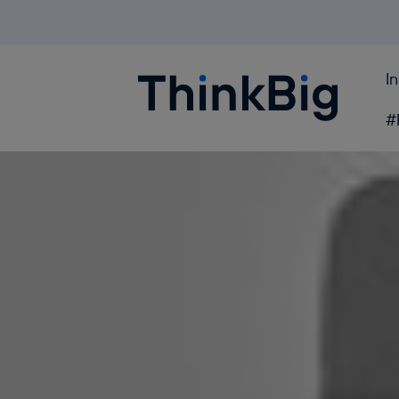
I
Blogthinkbig.com
#