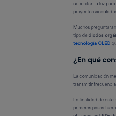
necesitan la luz para
proyectos vinculados
Muchos preguntaran a
tipo de
diodos orgá
tecnología OLED
qu
¿En qué cons
La comunicación med
transmitir frecuenci
La finalidad de este 
primeros pasos fue
utilizarse los
LEDs
de