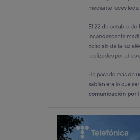
Este iden
conecte s
mediante luces leds.
Típicame
Si util
El 22 de octubre de 
realiz
hayan 
incandescente median
Si util
«oficial» de la luz 
únicam
realizados por otros c
Puedes ge
inferior 
Para más 
Ha pasado más de un
sabían era lo que ser
comunicación por 