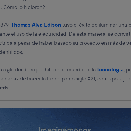
tificador se asigna a la conexión de internet, por lo que cualquier pe
u dispositivo y consienta el uso de la tecnología recibirá el mismo iden
 ¿Cómo lo hicieron?
nte:
izas una
conexión de banda ancha
(p. ej., Wi-Fi), el marketing o análi
1879,
Thomas Alva Edison
tuvo el éxito de iluminar una 
ará en función de las actividades de navegación de los miembros del
dado su consentimiento.
te el uso de la electricidad. De esta manera, se convirti
izas
datos móviles
, el marketing será más personalizado, ya que se ba
eléctrica a pesar de haber basado su proyecto en más de
v
ente en la navegación del usuario del móvil.
ientíficos.
stionar los consentimientos Utiq seleccionando “Administrar Utiq” e
de esta página web o visitando el
portal de privacidad de Utiq (“c
información, consulta la
política de privacidad de Utiq
.
 siglo desde aquel hito en el mundo de la
tecnología
, p
ía capaz de hacer la luz en pleno siglo XXI, como por ejem
leds
.