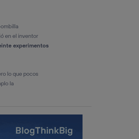
rsona que
tificador.
sis se
bombilla
 hogar que
ó en el inventor
sará
einte experimentos
n la parte
onsenthub”)
.
ero lo que pocos
plo la