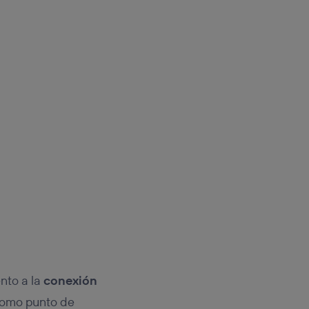
nto a la
conexión
 como punto de