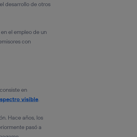
l desarrollo de otros
 en el empleo de un
s emisores con
consiste en
spectro visible
.
ón. Hace años, los
eriormente pasó a
apagarse.