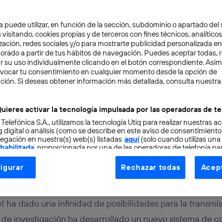
a puede utilizar, en función de la sección, subdominio o apartado del 
 visitando, cookies propias y de terceros con fines técnicos, analíticos
zación, redes sociales y/o para mostrarte publicidad personalizada e
aborado a partir de tus hábitos de navegación. Puedes aceptar todas, 
r su uso individualmente clicando en el botón correspondiente. Asi
evocar tu consentimiento en cualquier momento desde la opción de
OCIMIENTO
3 min
ción. Si deseas obtener información más detallada, consulta nuestra
 transferir datos a trav
uieres activar la tecnología impulsada por las operadoras de te
 Telefónica S.A., utilizamos la tecnología Utiq para realizar nuestras a
 digital o análisis (como se describe en este aviso de consentimient
egación en nuestra(s) web(s) listadas
aquí
(solo cuando utilizas una
 habilitada
, proporcionada por una de las operadoras de telefonía par
tu consentimiento en cada página web).
igurar
Rechazar todas
Acept
ogía Utiq está diseñada con la privacidad como prioridad ofreciéndot
ogía utiliza un identificador cifrado creado por tu
operadora de tele
o tu dirección IP y otra información de la cuenta de cliente de telec
et ha dado una infinidad de posibilidades para la transmi
 a la conexión que utilizas (p. ej., número de teléfono móvil).
o de investigación ha desarrollado un nuevo sistema de 