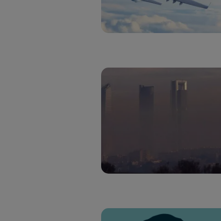
Si util
realiz
hayan 
Si util
únicam
Puedes ge
inferior 
Para más 