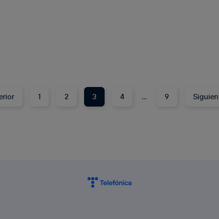
erior
1
2
3
4
…
9
Siguien