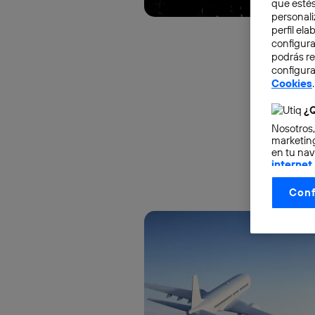
que estés
personali
perfil el
configura
podrás r
configura
Cookies
.
¿Q
Nosotros,
marketing
en tu nav
internet
otorgas 
Conf
La tecnol
control.
La tecnol
utilizand
vinculada
Este iden
conecte s
Típicame