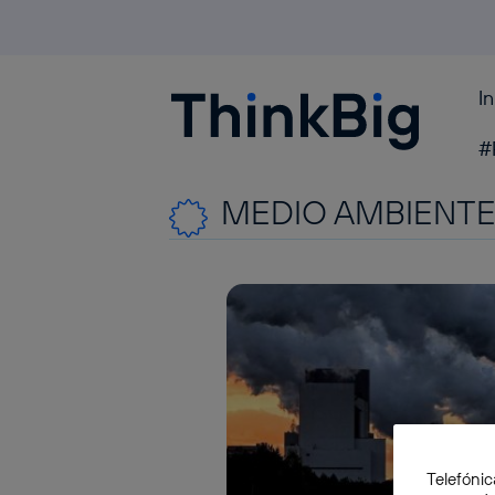
I
Blogthinkbig.com
#
MEDIO AMBIENT
Telefónic