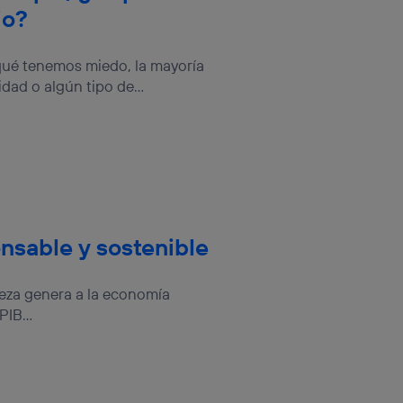
io?
qué tenemos miedo, la mayoría
ad o algún tipo de...
nsable y sostenible
ueza genera a la economía
IB...