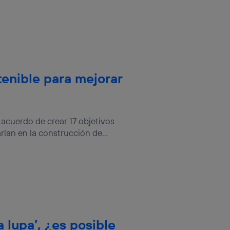
sis se
 hogar que
sará
n la parte
onsenthub”)
.
tenible para mejorar
l acuerdo de crear 17 objetivos
rían en la construcción de...
a lupa’, ¿es posible