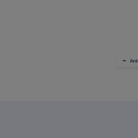
←
Ant