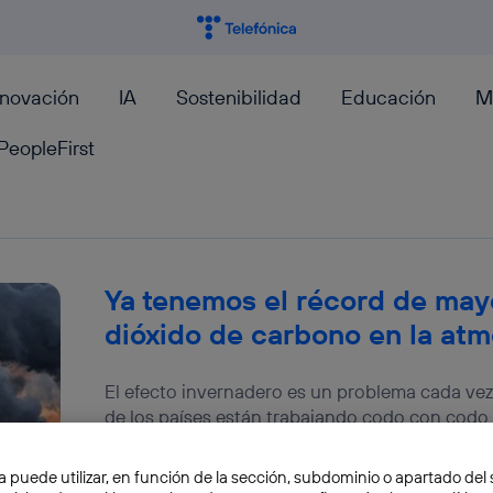
nnovación
IA
Sostenibilidad
Educación
M
PeopleFirst
E
Ya tenemos el récord de may
dióxido de carbono en la atm
El efecto invernadero es un problema cada ve
de los países están trabajando codo con codo 
Fran Castillo
a puede utilizar, en función de la sección, subdominio o apartado del 