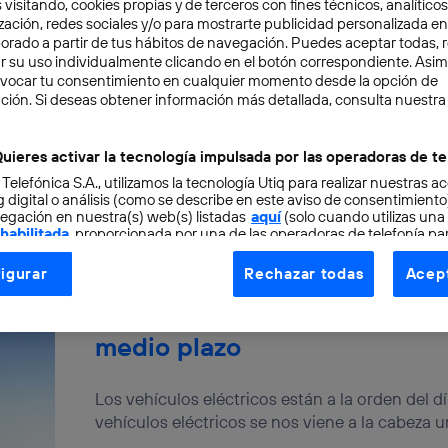
 visitando, cookies propias y de terceros con fines técnicos, analíticos
zación, redes sociales y/o para mostrarte publicidad personalizada e
aborado a partir de tus hábitos de navegación. Puedes aceptar todas, 
r su uso individualmente clicando en el botón correspondiente. Asi
evocar tu consentimiento en cualquier momento desde la opción de
ción. Si deseas obtener información más detallada, consulta nuestra
¿Son los millennials la gener
uieres activar la tecnología impulsada por las operadoras de te
Los millennials son los jóvenes que han nacido
 Telefónica S.A., utilizamos la tecnología Utiq para realizar nuestras a
(aunque este último puede oscilar entre 1993 y 
 digital o análisis (como se describe en este aviso de consentimient
egación en nuestra(s) web(s) listadas
aquí
(solo cuando utilizas una
Fran Castillo
 habilitada
, proporcionada por una de las operadoras de telefonía par
tu consentimiento en cada página web).
igurar
Rechazar todas
Acept
ogía Utiq está diseñada con la privacidad como prioridad ofreciéndot
Volar en aviones eléctricos, 
ogía utiliza un identificador cifrado creado por tu
operadora de tele
medio plazo
o tu dirección IP y otra información de la cuenta de cliente de telec
 a la conexión que utilizas (p. ej., número de teléfono móvil).
tificador se asigna a la conexión de internet, por lo que cualquier pe
Los vehículos eléctricos están a la orden del
u dispositivo y consienta el uso de la tecnología recibirá el mismo iden
vehículos eléctricos se nos viene a la cabeza 
nte: