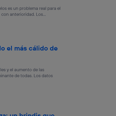
elos es un problema real para el
on anterioridad. Los...
do el más cálido de
les y el aumento de las
inante de todas. Los datos
za: un brindis que