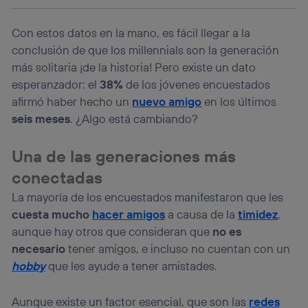
consienta el uso de la tecnología recibirá el mismo
identificador. Típicamente:
Con estos datos en la mano, es fácil llegar a la
Si utilizas una
conexión de banda ancha
(p. ej., Wi-Fi),
conclusión de que los millennials son la generación
el marketing o análisis se realizará en función de las
actividades de navegación de los miembros del hogar
más solitaria ¡de la historia! Pero existe un dato
que hayan dado su consentimiento.
esperanzador: el
38%
de los jóvenes encuestados
Si utilizas
datos móviles
, el marketing será más
afirmó haber hecho un
nuevo amigo
en los últimos
personalizado, ya que se basará únicamente en la
seis meses
. ¿Algo está cambiando?
navegación del usuario del móvil.
Puedes gestionar los consentimientos Utiq seleccionando
Una de las generaciones más
“Administrar Utiq” en la parte inferior de esta página web o
visitando el
portal de privacidad de Utiq
conectadas
(“consenthub”)
. Para más información, consulta
la
política de privacidad de Utiq
.
La mayoría de los encuestados manifestaron que les
cuesta mucho
hacer amigos
a causa de la
timidez
,
aunque hay otros que consideran que
no es
necesario
tener amigos, e incluso no cuentan con un
hobby
que les ayude a tener amistades.
Aunque existe un factor esencial, que son las
redes