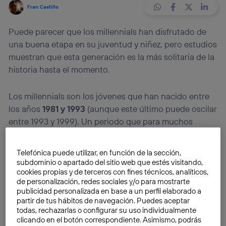
Fran Castillo
Puede parecer que los millennials han disfrutado de
una buena etapa en su juventud y niñez, pero estudios
muestran que esta generación es la más solitaria de la
historia hasta el momento.
Los millennials son los jóvenes que han nacido entre
los años
1981 y 1993
(aunque este último puede oscilar
entre 1993 y 1999). Un periodo que para muchos
puede ser maravilloso. De hecho, muchos piensan que
la
generación millennial
tuvo una
infancia
«feliz»,
Telefónica puede utilizar, en función de la sección,
pero, desafortunadamente, no es del todo cierto, ya
subdominio o apartado del sitio web que estés visitando,
que, según algunos estudios, los millennials
son la
cookies propias y de terceros con fines técnicos, analíticos,
de personalización, redes sociales y/o para mostrarte
generación más solitaria de la historia
.
publicidad personalizada en base a un perfil elaborado a
partir de tus hábitos de navegación. Puedes aceptar
todas, rechazarlas o configurar su uso individualmente
Según un estudio llevado a cabo por
YouGov
, el
22%
clicando en el botón correspondiente. Asimismo, podrás
de los
millennials
no tiene
ni un solo amigo;
tres de