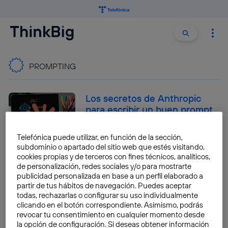
Buscar:
Buscar
PROMPTING
Los secretos de Anthropic
para escribir un buen prompt
Daniel Ruiz-Gopegui
Telefónica puede utilizar, en función de la sección,
subdominio o apartado del sitio web que estés visitando,
cookies propias y de terceros con fines técnicos, analíticos,
de personalización, redes sociales y/o para mostrarte
Qué es Google AI Studio y
publicidad personalizada en base a un perfil elaborado a
cómo empezar a crear apps
partir de tus hábitos de navegación. Puedes aceptar
con un solo prompt
todas, rechazarlas o configurar su uso individualmente
clicando en el botón correspondiente. Asimismo, podrás
José María López
revocar tu consentimiento en cualquier momento desde
la opción de configuración. Si deseas obtener información