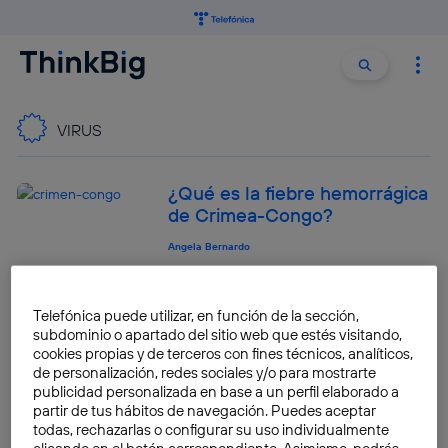
Buscar:
Buscar
VIRUS
¿Qué es la fiebre hemorrágica
de Crimea-Congo?
Angela Bernardo
¿Qué son los enterovirus y
Telefónica puede utilizar, en función de la sección,
por qué preocupan en
subdominio o apartado del sitio web que estés visitando,
Cataluña?
cookies propias y de terceros con fines técnicos, analíticos,
de personalización, redes sociales y/o para mostrarte
Angela Bernardo
publicidad personalizada en base a un perfil elaborado a
partir de tus hábitos de navegación. Puedes aceptar
todas, rechazarlas o configurar su uso individualmente
¿Cómo mejorar la eficacia de