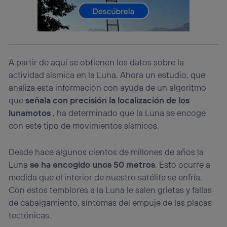
identificador. Típicamente:
Si utilizas una
conexión de banda ancha
(p. ej., Wi-Fi),
el marketing o análisis se realizará en función de las
actividades de navegación de los miembros del hogar
que hayan dado su consentimiento.
A partir de aquí se obtienen los datos sobre la
Si utilizas
datos móviles
, el marketing será más
personalizado, ya que se basará únicamente en la
actividad sísmica en la Luna. Ahora un estudio, que
navegación del usuario del móvil.
analiza esta información con ayuda de un algoritmo
Puedes gestionar los consentimientos Utiq seleccionando
que
señala con precisión la localización de los
“Administrar Utiq” en la parte inferior de esta página web o
lunamotos
, ha determinado que la Luna se encoge
visitando el
portal de privacidad de Utiq
con este tipo de movimientos sísmicos.
(“consenthub”)
. Para más información, consulta
la
política de privacidad de Utiq
.
Desde hace algunos cientos de millones de años la
Luna
se ha encogido unos 50 metros
. Esto ocurre a
medida que el interior de nuestro satélite se enfría.
Con estos temblores a la Luna le salen grietas y fallas
de cabalgamiento, síntomas del empuje de las placas
tectónicas.