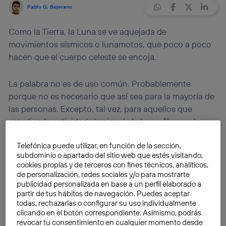
Pablo G. Bejerano
Como la Tierra, la Luna se ve aquejada de
movimientos sísmicos o lunamotos, que poco a poco
hacen que el cuerpo celeste se encoja.
La palabra no es de uso común. Probablemente
porque no es necesario que así sea para la mayoría de
las personas. Excepto, tal vez, para aquellos que
estudian la actividad sísmica de la Luna. Porque la
palabra '
lunamotos
' designa en efecto los temblores
Telefónica puede utilizar, en función de la sección,
en la Luna, ocasionados por los movimientos
subdominio o apartado del sitio web que estés visitando,
tectónicos.
cookies propias y de terceros con fines técnicos, analíticos,
de personalización, redes sociales y/o para mostrarte
publicidad personalizada en base a un perfil elaborado a
Igual que en la Tierra hay terremotos, en la Luna se
partir de tus hábitos de navegación. Puedes aceptar
producen Lunamotos. No nos enteramos porque no
todas, rechazarlas o configurar su uso individualmente
nos afectan, aunque hay algunos científicos que sí
clicando en el botón correspondiente. Asimismo, podrás
revocar tu consentimiento en cualquier momento desde
prestan atención a estos fenómenos. Son aquellos