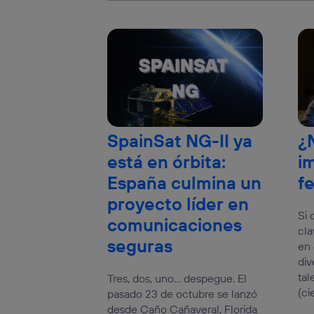
SpainSat NG-II ya
¿
está en órbita:
i
España culmina un
f
proyecto líder en
Si 
comunicaciones
cla
seguras
en 
div
ta
Tres, dos, uno… despegue. El
(cie
pasado 23 de octubre se lanzó
desde Caño Cañaveral, Florida