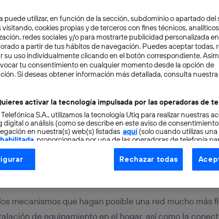
a puede utilizar, en función de la sección, subdominio o apartado del 
 visitando, cookies propias y de terceros con fines técnicos, analíticos
zación, redes sociales y/o para mostrarte publicidad personalizada e
aborado a partir de tus hábitos de navegación. Puedes aceptar todas, 
r su uso individualmente clicando en el botón correspondiente. Asi
evocar tu consentimiento en cualquier momento desde la opción de
ción. Si deseas obtener información más detallada, consulta nuestra
ECOMUNICACIONES
2 min
zación de red: un año de
uieres activar la tecnología impulsada por las operadoras de te
 Telefónica S.A., utilizamos la tecnología Utiq para realizar nuestras a
 digital o análisis (como se describe en este aviso de consentimient
o en estandarización
egación en nuestra(s) web(s) listadas
aquí
(solo cuando utilizas una
 habilitada
, proporcionada por una de las operadoras de telefonía par
tu consentimiento en cada página web).
igurar
Rechazar todas
Acept
ogía Utiq está diseñada con la privacidad como prioridad ofreciéndot
ontellano
ogía utiliza un identificador cifrado creado por tu
operadora de tele
o tu dirección IP y otra información de la cuenta de cliente de telec
ir los mecanismos que hagan posible una red mucho más f
 a la conexión que utilizas (p. ej., número de teléfono móvil).
tificador se asigna a la conexión de internet, por lo que cualquier pe
stalación de equipamiento en el hogar, así como la conect