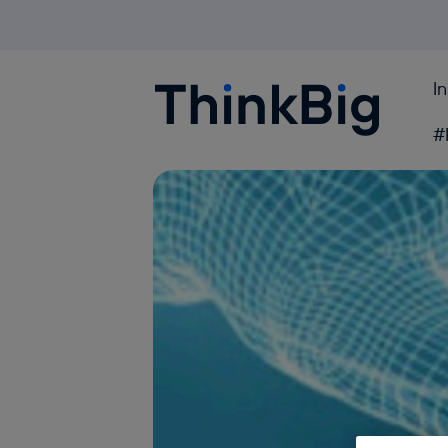
I
Blogthinkbig.com
#