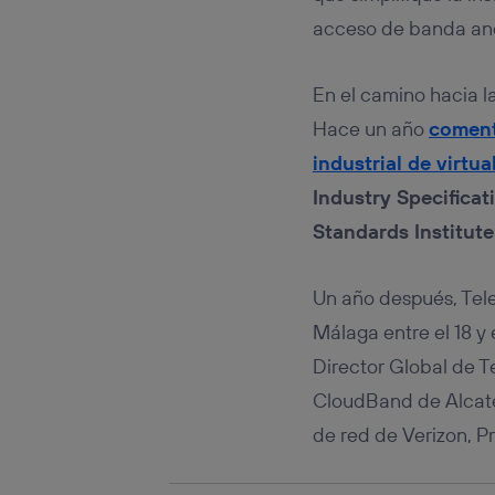
conecte s
acceso de banda a
Típicame
Si util
realiz
En el camino hacia l
hayan 
Hace un año
coment
Si util
únicam
industrial de virtu
Puedes ge
Industry Specifica
inferior 
Para más 
Standards Institute
Un año después, Tele
Málaga entre el 18 y 
Director Global de T
CloudBand de Alcatel
de red de Verizon, P