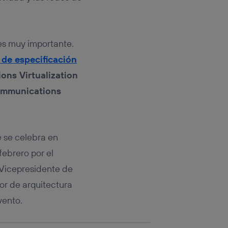
tificador.
sis se
 hogar que
s muy importante.
 de especificación
sará
ons Virtualization
n la parte
ommunications
onsenthub”)
.
e se celebra en
febrero por el
 Vicepresidente de
or de arquitectura
vento.