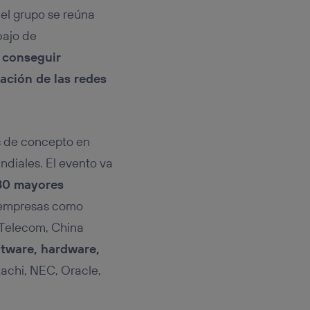
 el grupo se reúna
bajo de
s
conseguir
mación de las redes
s de concepto en
ndiales. El evento va
0 mayores
n empresas como
 Telecom, China
tware, hardware,
tachi, NEC, Oracle,