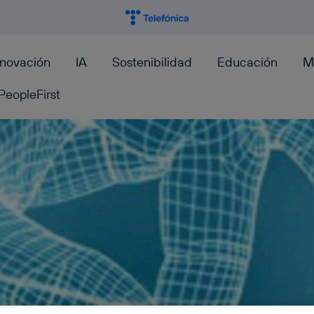
nnovación
IA
Sostenibilidad
Educación
M
PeopleFirst