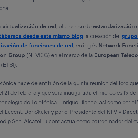
u dispositivo y consienta el uso de la tecnología recibirá el mismo iden
ncha
nte:
izas una
conexión de banda ancha
(p. ej., Wi-Fi), el marketing o análi
ará en función de las actividades de navegación de los miembros del
a
virtualización de red
, el proceso de
estandarización
e
dado su consentimiento.
ábamos desde este mismo blog
la creación del
grupo
izas
datos móviles
, el marketing será más personalizado, ya que se ba
ente en la navegación del usuario del móvil.
alización de funciones de red
, en inglés
Network Functi
stionar los consentimientos Utiq seleccionando “Administrar Utiq” e
tion Group
(NFVISG) en el marco de la
European Telec
de esta página web o visitando el
portal de privacidad de Utiq (“c
información, consulta la
política de privacidad de Utiq
.
(ETSI).
fónica hace de anfitrión de la quinta reunión del foro qu
el 21 de febrero y que será inaugurada el miércoles 19 de 
ecnología de Telefónica, Enrique Blanco, así como por el
 Lucent, Dor Skuler y por el Presidente del NFV y Direct
rodip Sen. Alcatel Lucent actúa como patrocinador del e