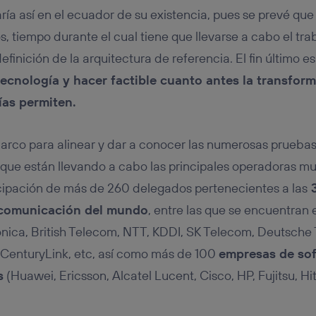
ría así en el ecuador de su existencia, pues se prevé que
, tiempo durante el cual tiene que llevarse a cabo el tra
efinición de la arquitectura de referencia. El fin último e
 tecnología y hacer factible cuanto antes la transfor
ías permiten.
marco para alinear y dar a conocer las numerosas prueba
d que están llevando a cabo las principales operadoras mu
icipación de más de 260 delegados pertenecientes a las
3
ecomunicación del mundo
, entre las que se encuentra
ónica, British Telecom, NTT, KDDI, SK Telecom, Deutsche
t, CenturyLink, etc, así como más de 100
empresas de sof
s
(Huawei, Ericsson, Alcatel Lucent, Cisco, HP, Fujitsu, Hi