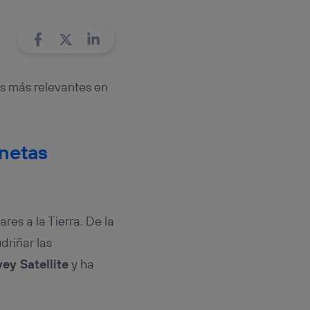
rsona que
tificador.
sis se
 hogar que
as más relevantes en
sará
n la parte
onsenthub”)
.
netas
es a la Tierra. De la
driñar las
ey Satellite
y ha