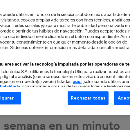
a puede utilizar, en función de la sección, subdominio o apartado del 
 visitando, cookies propias y de terceros con fines técnicos, analíticos
zación, redes sociales y/o para mostrarte publicidad personalizada e
aborado a partir de tus hábitos de navegación. Puedes aceptar todas, 
r su uso individualmente clicando en el botón correspondiente. Asi
evocar tu consentimiento en cualquier momento desde la opción de
ción. Si deseas obtener información más detallada, consulta nuestra
uieres activar la tecnología impulsada por las operadoras de te
 Telefónica S.A., utilizamos la tecnología Utiq para realizar nuestras a
 digital o análisis (como se describe en este aviso de consentimient
egación en nuestra(s) web(s) listadas
aquí
(solo cuando utilizas una
 habilitada
, proporcionada por una de las operadoras de telefonía par
tu consentimiento en cada página web).
igurar
Rechazar todas
Acept
ogía Utiq está diseñada con la privacidad como prioridad ofreciéndot
TAL
4 min
ogía utiliza un identificador cifrado creado por tu
operadora de tele
o tu dirección IP y otra información de la cuenta de cliente de telec
a semana en un minuto
 a la conexión que utilizas (p. ej., número de teléfono móvil).