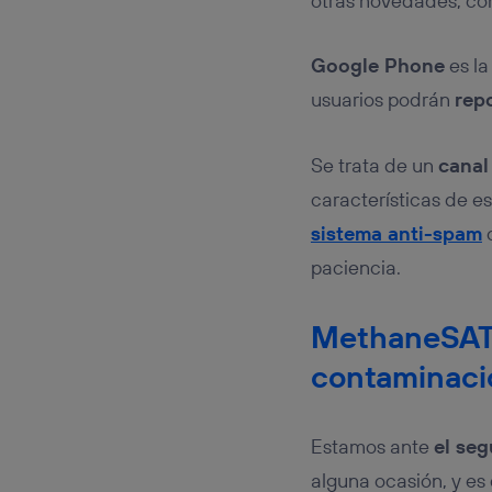
otras novedades, co
Google Phone
es la
usuarios podrán
rep
Se trata de un
canal
características de e
sistema anti-spam
c
paciencia.
MethaneSAT, u
contaminaci
Estamos ante
el se
alguna ocasión, y es