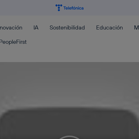
nnovación
IA
Sostenibilidad
Educación
M
PeopleFirst