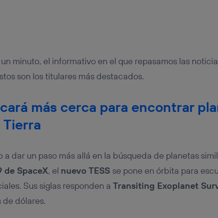
tificador se asigna a la conexión de internet, por lo que cualquier pe
u dispositivo y consienta el uso de la tecnología recibirá el mismo iden
nte:
izas una
conexión de banda ancha
(p. ej., Wi-Fi), el marketing o análi
ará en función de las actividades de navegación de los miembros del
dado su consentimiento.
un minuto, el informativo en el que repasamos las notici
izas
datos móviles
, el marketing será más personalizado, ya que se ba
ente en la navegación del usuario del móvil.
tos son los titulares más destacados.
stionar los consentimientos Utiq seleccionando “Administrar Utiq” e
de esta página web o visitando el
portal de privacidad de Utiq (“c
cará más cerca para encontrar pla
información, consulta la
política de privacidad de Utiq
.
a Tierra
a dar un paso más allá en la búsqueda de planetas similar
9 de SpaceX
, el
nuevo TESS
se pone en órbita para escu
iales. Sus siglas responden a
Transiting Exoplanet Surv
 de dólares.