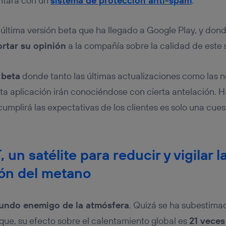
ntará con un
sistema de protección anti-spam
.
 última versión beta que ha llegado a Google Play, y don
ortar su opinión
a la compañía sobre la calidad de este 
 beta
donde tanto las últimas actualizaciones como las 
sta aplicación irán conociéndose con cierta antelación. 
umplirá las expectativas de los clientes es solo una cues
n satélite para reducir y vigilar l
ón del metano
gundo enemigo de la atmósfera
. Quizá se ha subestima
 que, su efecto sobre el calentamiento global es
21 veces