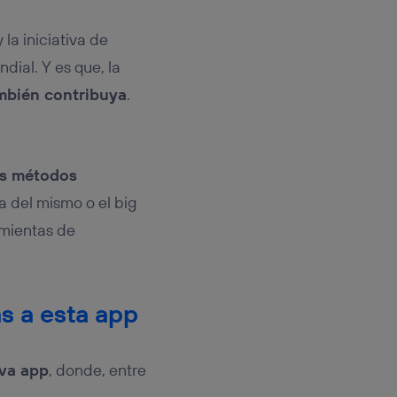
la iniciativa de
ial. Y es que, la
mbién contribuya
.
os métodos
sa del mismo o el big
amientas de
s a esta app
va app
, donde, entre