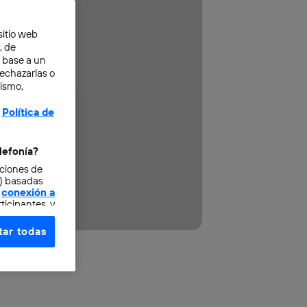
sitio web
, de
n base a un
rechazarlas o
mismo,
Política de
lefonía?
cciones de
o) basadas
conexión a
ticipantes, y
ar todas
e elección y
fonía
,
omunicaciones