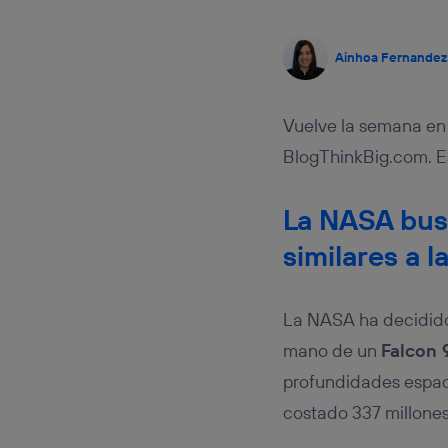
Este iden
conecte s
Típicame
Ainhoa Fernandez
Si util
realiz
hayan 
Vuelve la semana en 
Si util
únicam
BlogThinkBig.com. Es
Puedes ge
inferior 
La NASA bus
Para más 
similares a l
La NASA ha decidido 
mano de un
Falcon 
profundidades espac
costado 337 millones