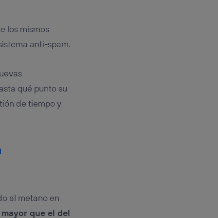
de los mismos
sistema anti-spam.
nuevas
Hasta qué punto su
tión de tiempo y
a
do al metano en
 mayor que el del