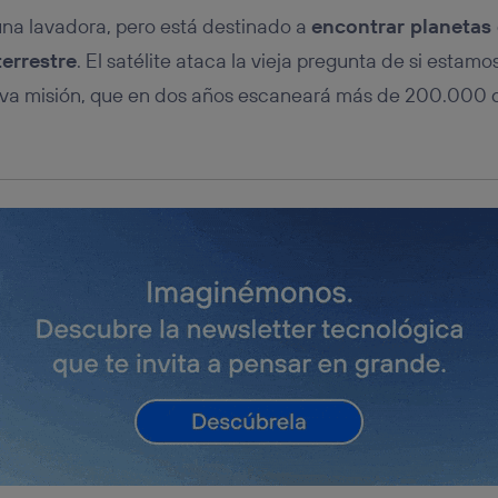
na lavadora, pero está destinado a
encontrar planetas
terrestre
. El satélite ataca la vieja pregunta de si estamo
eva misión, que en dos años escaneará más de 200.000 de