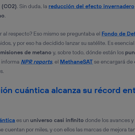
o (CO2)
. Sin duda, la
reducción del efecto invernadero
no
.
al respecto? Eso mismo se preguntaba el
Fondo de De
dos, y por eso ha decidido lanzar su satélite. Es esenci
emisiones de metano
y, sobre todo, dónde están los
pun
n informa
NPR reports
, el
MethaneSAT
se encargará de 
s.
ión cuántica alcanza su récord en
ántica
es un
universo casi infinito
donde los avances y 
se cuentan por miles, y con ellos las marcas de mejora ta