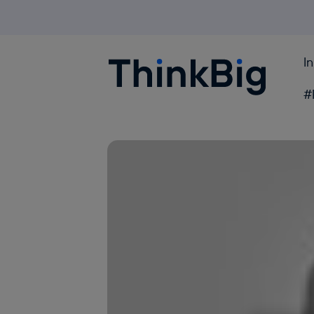
I
Blogthinkbig.com
#