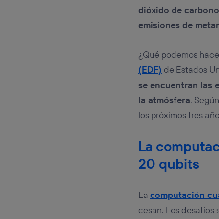
dióxido de carbon
emisiones de meta
¿Qué podemos hacer 
(EDF)
de Estados Uni
se encuentran las 
la atmósfera
. Segú
los próximos tres año
La computac
20 qubits
La
computación cu
cesan. Los desafíos 