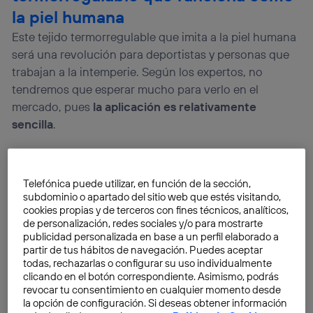
la piel humana
Este tejido termorregulable que imita a la piel humana
será una revolución para deportistas y personas que
trabajan a la intemperie. Según los expertos, no
tendremos que esperar mucho para verlo en el
mercado, pues
la aplicación es relativamente
sencilla
.
La
Universidad de Maryland
ha lanzado un tejido
termoregulable que imita a la piel humana. Será una
Telefónica puede utilizar, en función de la sección,
revolución para deportistas y personas que trabajan
subdominio o apartado del sitio web que estés visitando,
cookies propias y de terceros con fines técnicos, analíticos,
a la intemperie
.
de personalización, redes sociales y/o para mostrarte
publicidad personalizada en base a un perfil elaborado a
partir de tus hábitos de navegación. Puedes aceptar
todas, rechazarlas o configurar su uso individualmente
clicando en el botón correspondiente. Asimismo, podrás
revocar tu consentimiento en cualquier momento desde
la opción de configuración. Si deseas obtener información