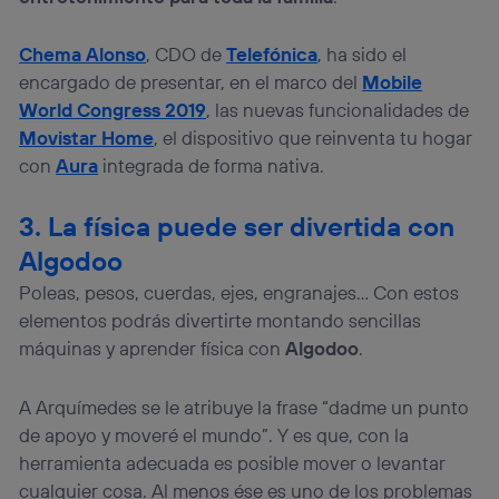
Si utilizas una
conexión de banda ancha
(p. ej., Wi-Fi),
el marketing o análisis se realizará en función de las
Chema Alonso
, CDO de
Telefónica
, ha sido el
actividades de navegación de los miembros del hogar
encargado de presentar, en el marco del
Mobile
que hayan dado su consentimiento.
World Congress 2019
, las nuevas funcionalidades de
Si utilizas
datos móviles
, el marketing será más
personalizado, ya que se basará únicamente en la
Movistar Home
, el dispositivo que reinventa tu hogar
navegación del usuario del móvil.
con
Aura
integrada de forma nativa.
Puedes gestionar los consentimientos Utiq seleccionando
“Administrar Utiq” en la parte inferior de esta página web o
3. La física puede ser divertida con
visitando el
portal de privacidad de Utiq
(“consenthub”)
. Para más información, consulta
Algodoo
la
política de privacidad de Utiq
.
Poleas, pesos, cuerdas, ejes, engranajes… Con estos
elementos podrás divertirte montando sencillas
máquinas y aprender física con
Algodoo
.
A Arquímedes se le atribuye la frase “dadme un punto
de apoyo y moveré el mundo”. Y es que, con la
herramienta adecuada es posible mover o levantar
cualquier cosa. Al menos ése es uno de los problemas