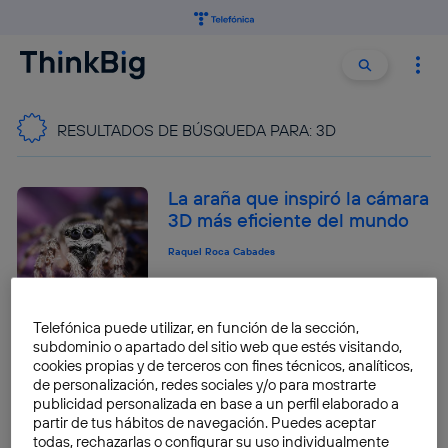
Buscar:
Buscar
RESULTADOS DE BÚSQUEDA PARA:
3D
La araña que inspiró la cámara
3D más eficiente del mundo
Raquel Roca Cabades
Telefónica puede utilizar, en función de la sección,
5 alternativas gratis a Maya
subdominio o apartado del sitio web que estés visitando,
cookies propias y de terceros con fines técnicos, analíticos,
para animación y efectos
de personalización, redes sociales y/o para mostrarte
visuales 3D
publicidad personalizada en base a un perfil elaborado a
partir de tus hábitos de navegación. Puedes aceptar
José María López
todas, rechazarlas o configurar su uso individualmente