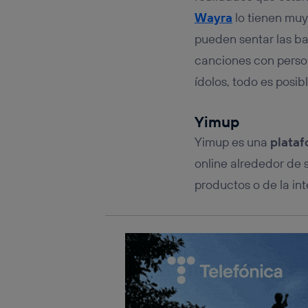
Este iden
conecte s
Wayra
lo tienen muy
Típicame
pueden sentar las ba
Si util
canciones con perso
realiz
hayan 
ídolos, todo es posibl
Si util
únicam
Yimup
Puedes ge
inferior 
Yimup es una
plataf
Para más 
online alrededor de 
productos o de la int