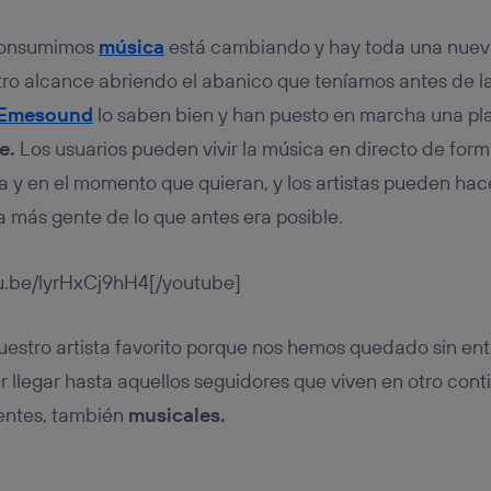
 consumimos
música
está cambiando y hay toda una nue
tro alcance abriendo el abanico que teníamos antes de la
Emesound
lo saben bien y han puesto en marcha una pla
e.
Los usuarios pueden vivir la música en directo de for
a y en el momento que quieran, y los artistas pueden hace
más gente de lo que antes era posible.
tu.be/lyrHxCj9hH4[/youtube]
uestro artista favorito porque nos hemos quedado sin ent
llegar hasta aquellos seguidores que viven en otro con
uentes, también
musicales.