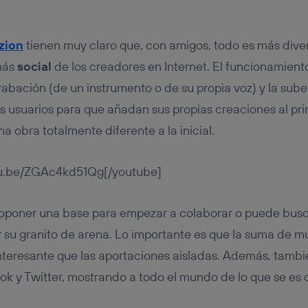
zion
tienen muy claro que, con amigos, todo es más diver
más
social
de los creadores en Internet. El funcionamiento
abación (de un instrumento o de su propia voz) y la sube 
s usuarios para que añadan sus propias creaciones al pr
a obra totalmente diferente a la inicial.
utu.be/ZGAc4kd51Qg[/youtube]
oponer una base para empezar a colaborar o puede busc
r su granito de arena. Lo importante es que la suma de
nteresante que las aportaciones aisladas. Además, tamb
k y Twitter, mostrando a todo el mundo de lo que se es 