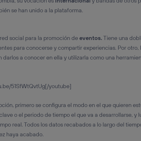
ombia, su vocación es
internacional
y bandas de otros 
ién se han unido a la plataforma.
red social para la promoción de
eventos.
Tiene una doble
stentes para conocerse y compartir experiencias. Por otro,
darlos a conocer en ella y utilizarla como una herramie
tu.be/51SfWtQvtUg[/youtube]
ción, primero se configura el modo en el que quieren est
clave o el periodo de tiempo el que va a desarrollarse, y 
empo real. Todos los datos recabados a lo largo del tiem
vez haya acabado.