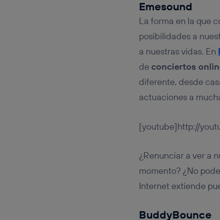
Emesound
La forma en la que
posibilidades a nues
a nuestras vidas. En
de
conciertos onlin
diferente, desde cas
actuaciones a mucha 
[youtube]http://you
¿Renunciar a ver a n
momento? ¿No poder 
Internet extiende p
BuddyBounce