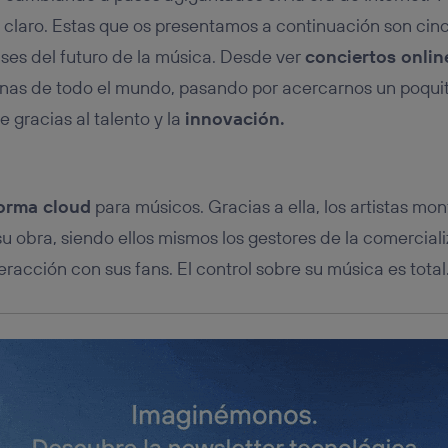
tificador se asigna a la conexión de internet, por lo que cualquier pe
u dispositivo y consienta el uso de la tecnología recibirá el mismo iden
 claro. Estas que os presentamos a continuación son cinc
nte:
ses del futuro de la música. Desde ver
conciertos onlin
izas una
conexión de banda ancha
(p. ej., Wi-Fi), el marketing o análi
nas de todo el mundo, pasando por acercarnos un poqui
ará en función de las actividades de navegación de los miembros del
dado su consentimiento.
e gracias al talento y la
innovación.
izas
datos móviles
, el marketing será más personalizado, ya que se ba
ente en la navegación del usuario del móvil.
stionar los consentimientos Utiq seleccionando “Administrar Utiq” e
de esta página web o visitando el
portal de privacidad de Utiq (“c
orma cloud
para músicos. Gracias a ella, los artistas mo
información, consulta la
política de privacidad de Utiq
.
su obra, siendo ellos mismos los gestores de la comercial
eracción con sus fans. El control sobre su música es total