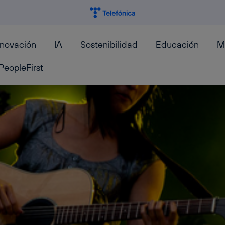
nnovación
IA
Sostenibilidad
Educación
M
PeopleFirst