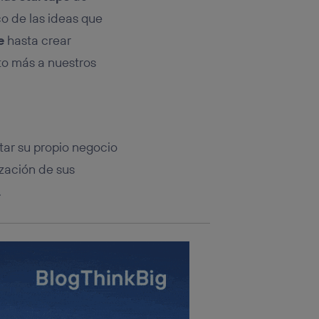
rsona que
tificador.
o de las ideas que
e
hasta crear
sis se
to más a nuestros
 hogar que
sará
n la parte
onsenthub”)
.
ntar su propio negocio
ización de sus
.