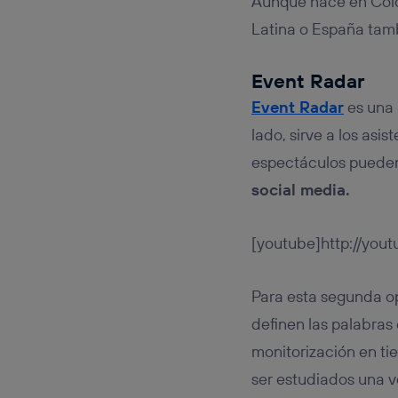
Aunque nace en Col
Latina o España tamb
Event Radar
Event Radar
es una 
lado, sirve a los asi
espectáculos pueden 
social media.
[youtube]http://you
Para esta segunda op
definen las palabras 
monitorización en ti
ser estudiados una 