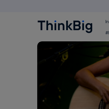
I
Blogthinkbig.com
#