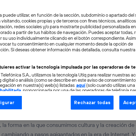
a puede utilizar, en función de la sección, subdominio o apartado del 
 visitando, cookies propias y de terceros con fines técnicos, analíticos
zación, redes sociales y/o para mostrarte publicidad personalizada e
aborado a partir de tus hábitos de navegación. Puedes aceptar todas, 
r su uso individualmente clicando en el botón correspondiente. Asi
evocar tu consentimiento en cualquier momento desde la opción de
ción. Si deseas obtener información más detallada, consulta nuestra
RENDEDORES
4 min
itmo: las startups musica
uieres activar la tecnología impulsada por las operadoras de te
 Telefónica S.A., utilizamos la tecnología Utiq para realizar nuestras a
 digital o análisis (como se describe en este aviso de consentimient
egación en nuestra(s) web(s) listadas
aquí
(solo cuando utilizas una
 habilitada
, proporcionada por una de las operadoras de telefonía par
tu consentimiento en cada página web).
igurar
Rechazar todas
Acept
ogía Utiq está diseñada con la privacidad como prioridad ofreciéndot
uelo
ogía utiliza un identificador cifrado creado por tu
operadora de tele
o tu dirección IP y otra información de la cuenta de cliente de telec
 la forma en la que consumimos cultura y la creación de
 a la conexión que utilizas (p. ej., número de teléfono móvil).
 cambiando a pasos agigantados en la era de Internet. Y