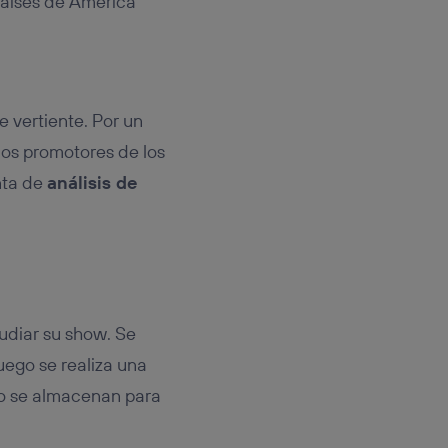
países de América
 vertiente. Por un
 los promotores de los
nta de
análisis de
udiar su show. Se
luego se realiza una
po se almacenan para