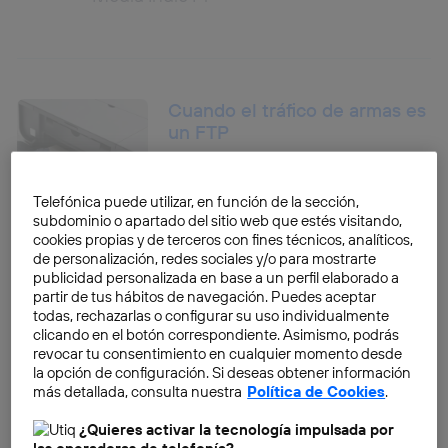
Cuando el tráfico de armas es
un FTP
Ana Martínez Imaz
Telefónica puede utilizar, en función de la sección,
subdominio o apartado del sitio web que estés visitando,
cookies propias y de terceros con fines técnicos, analíticos,
Adictos a los smartphones
de personalización, redes sociales y/o para mostrarte
publicidad personalizada en base a un perfil elaborado a
Ana Martínez Imaz
partir de tus hábitos de navegación. Puedes aceptar
todas, rechazarlas o configurar su uso individualmente
clicando en el botón correspondiente. Asimismo, podrás
revocar tu consentimiento en cualquier momento desde
la opción de configuración. Si deseas obtener información
más detallada, consulta nuestra
Política de Cookies
.
La tecnología M2M llega al
mundo del automóvil
¿Quieres activar la tecnología impulsada por