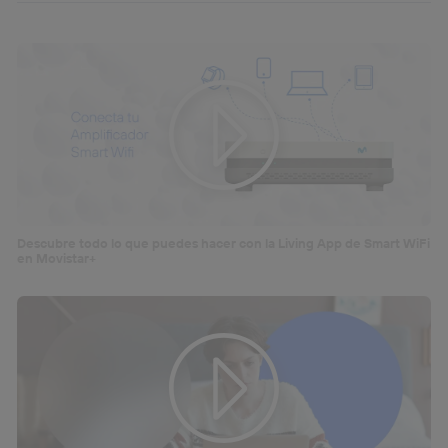
que hayan dado su consentimiento.
Si utilizas
datos móviles
, el marketing será más
personalizado, ya que se basará únicamente en la
navegación del usuario del móvil.
Puedes gestionar los consentimientos Utiq seleccionando
“Administrar Utiq” en la parte inferior de esta página web o
visitando el
portal de privacidad de Utiq
(“consenthub”)
. Para más información, consulta
la
política de privacidad de Utiq
.
Descubre todo lo que puedes hacer con la Living App de Smart WiFi
en Movistar+