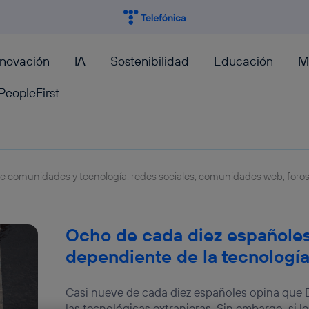
nnovación
IA
Sostenibilidad
Educación
M
PeopleFirst
obre comunidades y tecnología: redes sociales, comunidades web, foros,
Ocho de cada diez españoles
dependiente de la tecnología
Casi nueve de cada diez españoles opina qu
las tecnológicas extranjeras. Sin embargo, si l