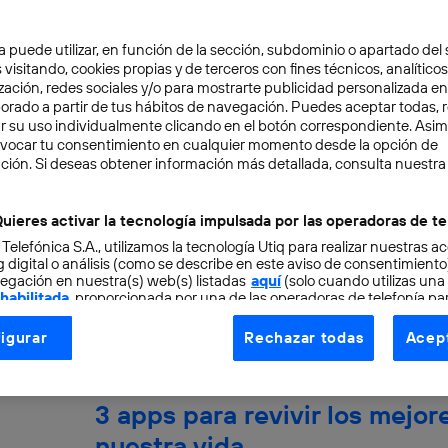
«soberanía digital»,...
a puede utilizar, en función de la sección, subdominio o apartado del 
Raquel Roca Cabades
 visitando, cookies propias y de terceros con fines técnicos, analíticos
zación, redes sociales y/o para mostrarte publicidad personalizada e
aborado a partir de tus hábitos de navegación. Puedes aceptar todas, 
r su uso individualmente clicando en el botón correspondiente. Asi
evocar tu consentimiento en cualquier momento desde la opción de
ción. Si deseas obtener información más detallada, consulta nuestra
Un aula en tu móvil: aplicaci
ayudarán a estudiar
uieres activar la tecnología impulsada por las operadoras de te
 Telefónica S.A., utilizamos la tecnología Utiq para realizar nuestras a
Desde clases de apoyo y talleres online gratuit
 digital o análisis (como se describe en este aviso de consentimient
egación en nuestra(s) web(s) listadas
aquí
(solo cuando utilizas una
dispositivos móviles y la web ofrecen una serie 
 habilitada
, proporcionada por una de las operadoras de telefonía par
tu consentimiento en cada página web).
Andres Bianciotto
igurar
Rechazar todas
Acept
ogía Utiq está diseñada con la privacidad como prioridad ofreciéndot
ogía utiliza un identificador cifrado creado por tu
operadora de tele
o tu dirección IP y otra información de la cuenta de cliente de telec
3 apps para revivir los mejo
 a la conexión que utilizas (p. ej., número de teléfono móvil).
nuestra vida