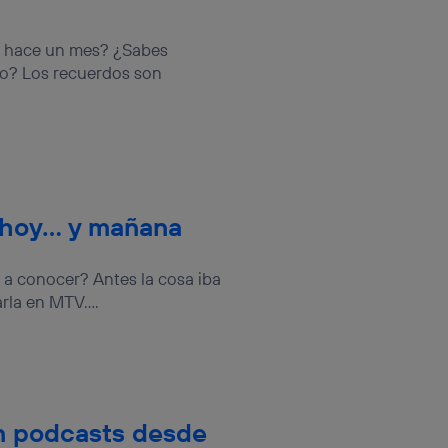
rsona que
tificador.
k hace un mes? ¿Sabes
sis se
o? Los recuerdos son
 hogar que
sará
n la parte
onsenthub”)
.
 hoy… y mañana
 a conocer? Antes la cosa iba
rla en MTV....
n podcasts desde