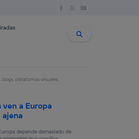
iradas
Buscar:
Buscar
 blogs, plataformas virtuales.
 ven a Europa
 ajena
e Europa depende demasiado de
es preguntas qué significa