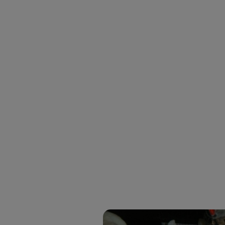
Este iden
conecte s
Típicame
Si util
realiz
hayan 
Si util
únicam
Puedes ge
inferior 
Para más 