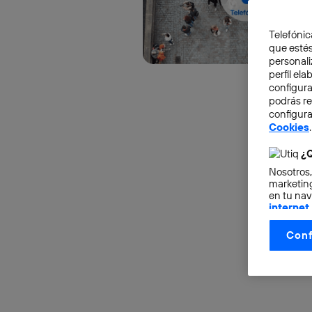
Telefónic
que estés
personali
perfil el
configura
podrás r
configura
Cookies
.
¿Q
Nosotros,
marketing
en tu nav
internet
otorgas 
Conf
La tecnol
control.
La tecnol
utilizand
vinculada