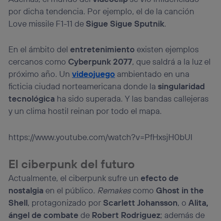
por dicha tendencia. Por ejemplo, el de la canción
Love missile F1-11 de
Sigue Sigue Sputnik
.
En el ámbito del
entretenimiento
existen ejemplos
cercanos como
Cyberpunk 2077
, que saldrá a la luz el
próximo año. Un
videojuego
ambientado en una
ficticia ciudad norteamericana donde la
singularidad
tecnológica
ha sido superada. Y las bandas callejeras
y un clima hostil reinan por todo el mapa.
https://www.youtube.com/watch?v=PfHxsjH0bUI
El ciberpunk del futuro
Actualmente, el ciberpunk sufre un
efecto de
nostalgia
en el público.
Remakes
como
Ghost in the
Shell
, protagonizado por
Scarlett Johansson
, o
Alita,
ángel de combate
de
Robert Rodriguez
; además de