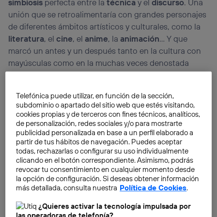
simbiosis
perfecta entre la
técnica
y el
discurso
. Una
unión que se retroalimentaría con grandes personajes
de diferentes ámbitos artísticos y culturales, como la
literatura
, el
cine
, el
anime
, la
animación
… Y que
marcó un antes y un después tanto en la cultura con
mayúsculas como en la muchas veces denostada
cultura pop
.
Telefónica puede utilizar, en función de la sección,
El ciberpunk como subgénero
subdominio o apartado del sitio web que estés visitando,
cookies propias y de terceros con fines técnicos, analíticos,
El ciberpunk se podría considerar un
subgénero
de la
de personalización, redes sociales y/o para mostrarte
ciencia ficción, y suele estar relacionado con el
cine
publicidad personalizada en base a un perfil elaborado a
negro
y el
neo-noir
. Su caldo de cultivo es una
partir de tus hábitos de navegación. Puedes aceptar
todas, rechazarlas o configurar su uso individualmente
sociedad futurista
ambientada en un futuro no muy
clicando en el botón correspondiente. Asimismo, podrás
lejano donde, en la mayoría de los casos, la tecnología
revocar tu consentimiento en cualquier momento desde
supone o ha supuesto un freno muy importante en el
la opción de configuración. Si deseas obtener información
desarrollo social
de la gente. Principalmente
más detallada, consulta nuestra
Política de Cookies
.
propiciado por
grandes corporaciones
ficticias como
¿Quieres activar la tecnología impulsada por
Tyrell Corporation
en
Blade Runner
.
las operadoras de telefonía?