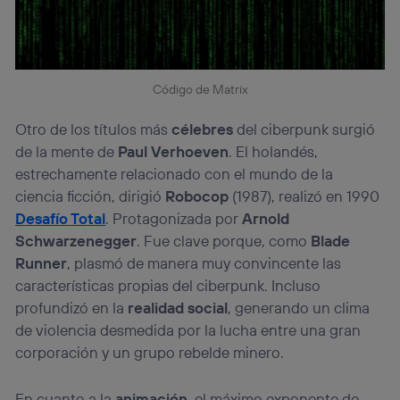
Código de Matrix
Otro de los títulos más
célebres
del ciberpunk surgió
de la mente de
Paul Verhoeven
. El holandés,
estrechamente relacionado con el mundo de la
ciencia ficción, dirigió
Robocop
(1987), realizó en 1990
Desafío Total
. Protagonizada por
Arnold
Schwarzenegger
. Fue clave porque, como
Blade
Runner
, plasmó de manera muy convincente las
características propias del ciberpunk. Incluso
profundizó en la
realidad social
, generando un clima
de violencia desmedida por la lucha entre una gran
corporación y un grupo rebelde minero.
En cuanto a la
animación
, el máximo exponente de