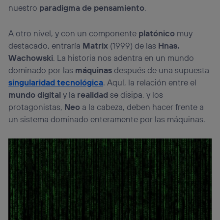
nuestro
paradigma de pensamiento
.
A otro nivel, y con un componente
platónico
muy
destacado, entraría
Matrix
(1999) de las
Hnas.
Wachowski
. La historia nos adentra en un mundo
dominado por las
máquinas
después de una supuesta
singularidad tecnológica
. Aquí, la relación entre el
mundo digital
y la
realidad
se disipa, y los
protagonistas,
Neo
a la cabeza, deben hacer frente a
un sistema dominado enteramente por las máquinas.