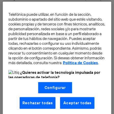
de los
1.000 kilómetros
que puede recorrer un
camión diésel con el depósito lleno, así que, para
Telefónica puede utilizar, en función de la sección,
trayectos largos, esta sigue siendo la opción principal.
subdominio o apartado del sitio web que estés visitando,
Pero la
cadena logística
tiene muchas fases, y en
cookies propias y de terceros con fines técnicos, analíticos,
de personalización, redes sociales y/o para mostrarte
trayectos cortos o medios
de gran tonelaje
, el camión
publicidad personalizada en base a un perfil elaborado a
eléctrico puede ser una buena opción para
reducir las
partir de tus hábitos de navegación. Puedes aceptar
emisiones de CO2
. En especial en entornos urbanos
todas, rechazarlas o configurar su uso individualmente
clicando en el botón correspondiente. Asimismo, podrás
en los que ya empiezan a aplicarse políticas de
revocar tu consentimiento en cualquier momento desde
limitación de la circulación
en función de cuánto
la opción de configuración. Si deseas obtener información
contamina cada vehículo.
más detallada, consulta nuestra
Política de Cookies
.
¿Quieres activar la tecnología impulsada por
las operadoras de telefonía?
Nosotros, Telefónica S.A., utilizamos la tecnología Utiq para
Configurar
realizar nuestras acciones de marketing digital o análisis
(como se describe en este aviso de consentimiento)
basadas en tu navegación en nuestra(s) web(s)
listadas
aquí
(solo cuando utilizas una
conexión a
Rechazar todas
Aceptar todas
internet habilitada
, proporcionada por una de las
operadoras de telefonía participantes, y otorgas tu