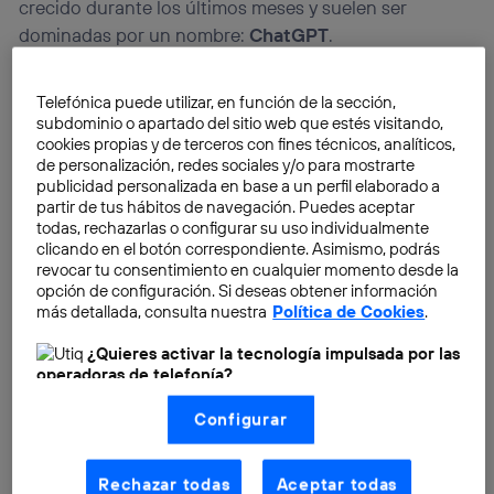
crecido durante los últimos meses y suelen ser
dominadas por un nombre:
ChatGPT
.
Telefónica puede utilizar, en función de la sección,
subdominio o apartado del sitio web que estés visitando,
cookies propias y de terceros con fines técnicos, analíticos,
de personalización, redes sociales y/o para mostrarte
publicidad personalizada en base a un perfil elaborado a
partir de tus hábitos de navegación. Puedes aceptar
todas, rechazarlas o configurar su uso individualmente
clicando en el botón correspondiente. Asimismo, podrás
revocar tu consentimiento en cualquier momento desde la
opción de configuración. Si deseas obtener información
más detallada, consulta nuestra
Política de Cookies
.
¿Quieres activar la tecnología impulsada por las
operadoras de telefonía?
Nosotros, Telefónica S.A., utilizamos la tecnología Utiq para
Configurar
realizar nuestras acciones de marketing digital o análisis
(como se describe en este aviso de consentimiento)
basadas en tu navegación en nuestra(s) web(s)
listadas
aquí
(solo cuando utilizas una
conexión a
Rechazar todas
Aceptar todas