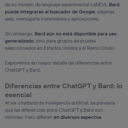
de su modelo de lenguaje experimental LaMDA.
Bard
“Administrar Utiq” en la parte inferior de esta página web o
visitando el
portal de privacidad de Utiq
puede integrarse al buscador de Google
, páginas
(“consenthub”)
. Para más información, consulta
web, mensajería instantánea y aplicaciones.
la
política de privacidad de Utiq
.
Sin embargo,
Bard aún no está disponible para uso
generalizado
, sino para grupos de prueba
seleccionados en Estados Unidos y el Reino Unido.
Exploremos en mayor detalle las diferencias entre
ChatGPT y Bard.
Diferencias entre ChatGPT y Bard: lo
esencial
Al ser
chatbots
de inteligencia artificial, se pensaría
que las diferencias entre ChatGPT y Bard son
mínimas. Pero difieren
en diversos aspectos
.