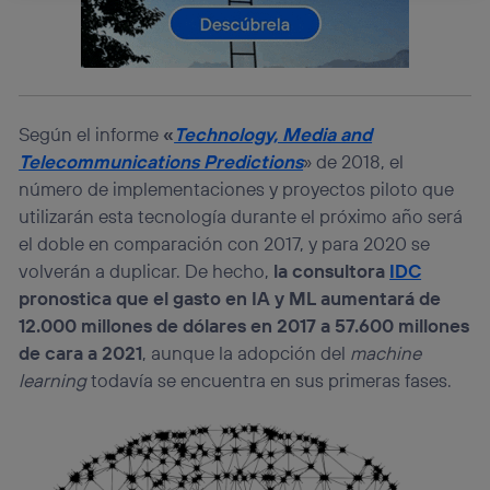
La tecnología Utiq está diseñada con la privacidad como
prioridad ofreciéndote elección y control.
La tecnología utiliza un identificador cifrado creado por tu
operadora de telefonía
, utilizando tu dirección IP y otra
información de la cuenta de cliente de
telecomunicaciones vinculada a la conexión que utilizas
Según el informe
«
Technology, Media and
(p. ej., número de teléfono móvil).
Telecommunications Predictions
» de 2018, el
Este identificador se asigna a la conexión de internet, por
número de implementaciones y proyectos piloto que
lo que cualquier persona que conecte su dispositivo y
consienta el uso de la tecnología recibirá el mismo
utilizarán esta tecnología durante el próximo año será
identificador. Típicamente:
el doble en comparación con 2017, y para 2020 se
Si utilizas una
conexión de banda ancha
(p. ej., Wi-Fi),
volverán a duplicar. De hecho,
la consultora
IDC
el marketing o análisis se realizará en función de las
pronostica que el gasto en IA y ML aumentará de
actividades de navegación de los miembros del hogar
12.000 millones de dólares en 2017 a 57.600 millones
que hayan dado su consentimiento.
de cara a 2021
, aunque la adopción del
machine
Si utilizas
datos móviles
, el marketing será más
personalizado, ya que se basará únicamente en la
learning
todavía se encuentra en sus primeras fases.
navegación del usuario del móvil.
Puedes gestionar los consentimientos Utiq seleccionando
“Administrar Utiq” en la parte inferior de esta página web o
visitando el
portal de privacidad de Utiq
(“consenthub”)
. Para más información, consulta