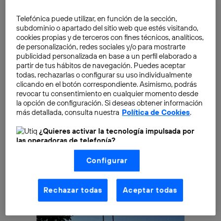
basadas en datos, no en intuiciones
. Su avance es de
Telefónica puede utilizar, en función de la sección,
tal magnitud que la mayoría de grandes empresas ya
subdominio o apartado del sitio web que estés visitando,
se han dado cuenta de sus beneficios y,
según una
cookies propias y de terceros con fines técnicos, analíticos,
reciente investigación de
Deloitte
, las
de personalización, redes sociales y/o para mostrarte
publicidad personalizada en base a un perfil elaborado a
corporaciones duplicarán el uso de
machine
partir de tus hábitos de navegación. Puedes aceptar
learning
para 2018
.
todas, rechazarlas o configurar su uso individualmente
clicando en el botón correspondiente. Asimismo, podrás
revocar tu consentimiento en cualquier momento desde
la opción de configuración. Si deseas obtener información
más detallada, consulta nuestra
Política de Cookies
.
¿Quieres activar la tecnología impulsada por
las operadoras de telefonía?
Nosotros, Telefónica S.A., utilizamos la tecnología Utiq para
Configurar
realizar nuestras acciones de marketing digital o análisis
(como se describe en este aviso de consentimiento)
basadas en tu navegación en nuestra(s) web(s)
listadas
aquí
(solo cuando utilizas una
conexión a
Rechazar todas
Aceptar todas
internet habilitada
, proporcionada por una de las
operadoras de telefonía participantes, y otorgas tu
consentimiento en cada página web).