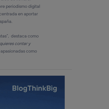
rsona que
tificador.
bre periodismo digital
centrada en aportar
sis se
España.
 hogar que
sará
distas”, destaca como
 quieres contar y
n la parte
onsenthub”)
.
s apasionadas como