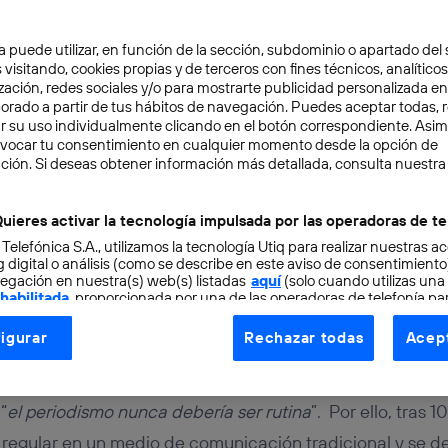
a puede utilizar, en función de la sección, subdominio o apartado del 
 visitando, cookies propias y de terceros con fines técnicos, analíticos
zación, redes sociales y/o para mostrarte publicidad personalizada e
aborado a partir de tus hábitos de navegación. Puedes aceptar todas, 
r su uso individualmente clicando en el botón correspondiente. Asi
evocar tu consentimiento en cualquier momento desde la opción de
ción. Si deseas obtener información más detallada, consulta nuestra
RENDEDORES
VIDEO ENTREVISTAS
2 min
argas: “El modelo de ne
uieres activar la tecnología impulsada por las operadoras de te
 Telefónica S.A., utilizamos la tecnología Utiq para realizar nuestras a
s digitales es aún incie
 digital o análisis (como se describe en este aviso de consentimient
egación en nuestra(s) web(s) listadas
aquí
(solo cuando utilizas una
 habilitada
, proporcionada por una de las operadoras de telefonía par
tu consentimiento en cada página web).
igurar
Rechazar todas
Acept
ogía Utiq está diseñada con la privacidad como prioridad ofreciéndot
uca
ogía utiliza un identificador cifrado creado por tu
operadora de tele
o tu dirección IP y otra información de la cuenta de cliente de telec
 “
el periodismo nunca debería ser rutina
”. Por ello, tras 
 a la conexión que utilizas (p. ej., número de teléfono móvil).
egular en un medio de comunicación tradicional y se ded