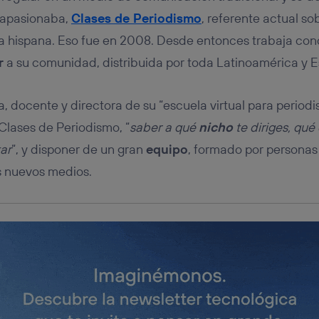
tificador se asigna a la conexión de internet, por lo que cualquier pe
u dispositivo y consienta el uso de la tecnología recibirá el mismo iden
 apasionaba,
Clases de Periodismo
, referente actual so
nte:
a hispana. Eso fue en 2008. Desde entonces trabaja con
izas una
conexión de banda ancha
(p. ej., Wi-Fi), el marketing o análi
r
a su comunidad, distribuida por toda Latinoamérica y 
ará en función de las actividades de navegación de los miembros del
dado su consentimiento.
izas
datos móviles
, el marketing será más personalizado, ya que se ba
ra, docente y directora de su “escuela virtual para perio
ente en la navegación del usuario del móvil.
Clases de Periodismo, “
saber a qué
nicho
te diriges, qué
stionar los consentimientos Utiq seleccionando “Administrar Utiq” e
de esta página web o visitando el
portal de privacidad de Utiq (“c
ar
“, y disponer de un gran
equipo
, formado por persona
información, consulta la
política de privacidad de Utiq
.
los nuevos medios.