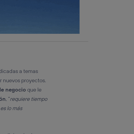
edicadas a temas
ar nuevos proyectos.
de negocio
que le
ión
, “
requiere tiempo
 es lo más