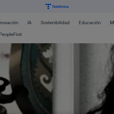
nnovación
IA
Sostenibilidad
Educación
M
PeopleFirst