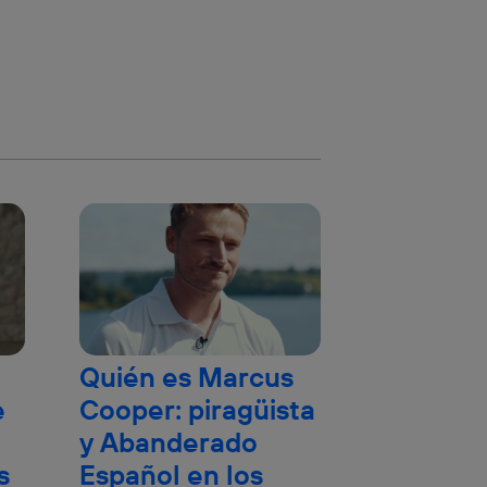
Quién es Marcus
e
Cooper: piragüista
y Abanderado
s
Español en los