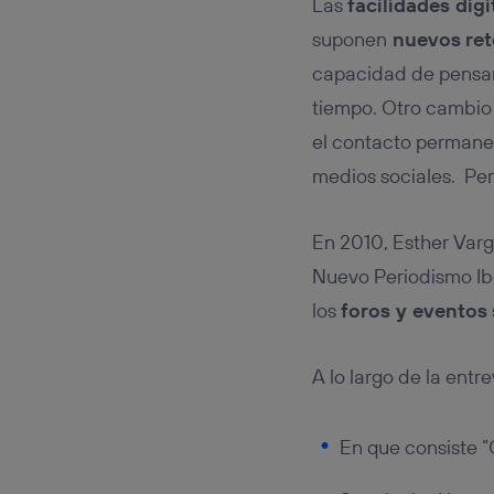
Las
facilidades digi
suponen
nuevos
re
capacidad de pensar y
tiempo. Otro cambio 
el contacto permanent
medios sociales. Per
En 2010, Esther Varg
Nuevo Periodismo Ibe
los
foros y eventos
A lo largo de la entr
En que consiste “