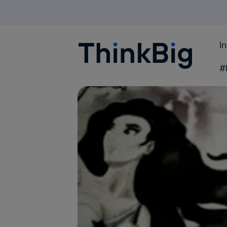
I
Blogthinkbig.com
#