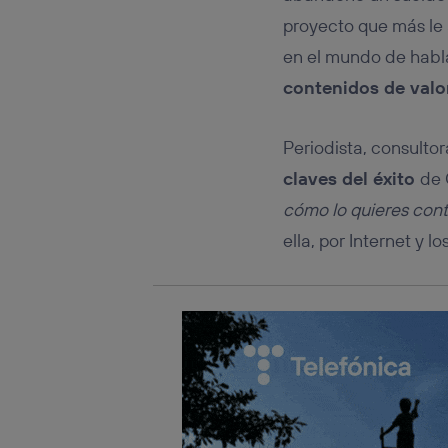
Este iden
conecte s
proyecto que más le
Típicame
en el mundo de habl
Si util
contenidos de valo
realiz
hayan 
Si util
Periodista, consulto
únicam
claves del éxito
de 
Puedes ge
inferior 
cómo lo quieres cont
Para más 
ella, por Internet y 