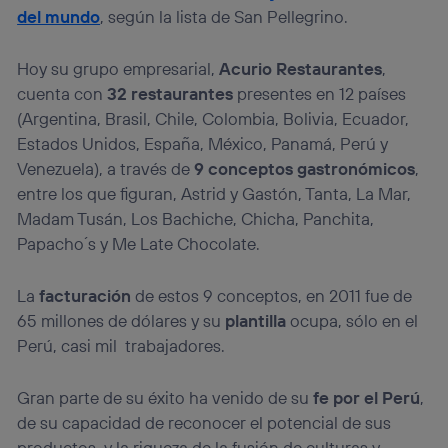
lo que cualquier persona que conecte su dispositivo y
del mundo
, según la lista de San Pellegrino.
consienta el uso de la tecnología recibirá el mismo
identificador. Típicamente:
Hoy su grupo empresarial,
Acurio Restaurantes
,
Si utilizas una
conexión de banda ancha
(p. ej., Wi-Fi),
el marketing o análisis se realizará en función de las
cuenta con
32 restaurantes
presentes en 12 países
actividades de navegación de los miembros del hogar
(Argentina, Brasil, Chile, Colombia, Bolivia, Ecuador,
que hayan dado su consentimiento.
Estados Unidos, España, México, Panamá, Perú y
Si utilizas
datos móviles
, el marketing será más
Venezuela), a través de
9 conceptos gastronómicos
,
personalizado, ya que se basará únicamente en la
entre los que figuran, Astrid y Gastón, Tanta, La Mar,
navegación del usuario del móvil.
Madam Tusán, Los Bachiche, Chicha, Panchita,
Puedes gestionar los consentimientos Utiq seleccionando
“Administrar Utiq” en la parte inferior de esta página web o
Papacho´s y Me Late Chocolate.
visitando el
portal de privacidad de Utiq
(“consenthub”)
. Para más información, consulta
La
facturación
de estos 9 conceptos, en 2011 fue de
la
política de privacidad de Utiq
.
65 millones de dólares y su
plantilla
ocupa, sólo en el
Perú, casi mil trabajadores.
Gran parte de su éxito ha venido de su
fe por el Perú
,
de su capacidad de reconocer el potencial de sus
productos, y la riqueza de la fusión de culturas y