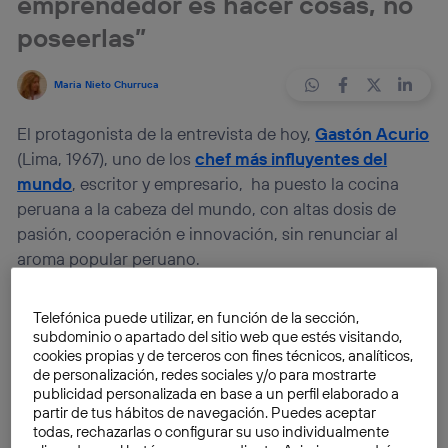
emprendedor es hacer cosas, no
poseerlas”
Maria Nieto Churruca
El protagonista de la entrevista de hoy,
Gastón Acurio
(Lima, 1967), uno de los
chef más influyentes del
mundo
, escritor y empresario, ha puesto la cocina
peruana a la cabeza del mundo, con altas dosis de
pasión, cooperación e innovación, sin renunciar al
aroma popular peruano.
[youtube]http://www.youtube.com/watch?
Telefónica puede utilizar, en función de la sección,
v=noVpopiHNA8[/youtube]
subdominio o apartado del sitio web que estés visitando,
cookies propias y de terceros con fines técnicos, analíticos,
de personalización, redes sociales y/o para mostrarte
publicidad personalizada en base a un perfil elaborado a
partir de tus hábitos de navegación. Puedes aceptar
todas, rechazarlas o configurar su uso individualmente