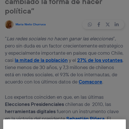
cambiado la forma de hacer
política”
Maria Nieto Churruca
“
Las redes sociales no hacen ganar las elecciones
”,
pero sin duda es un factor crecientemente estratégico
y especialmente importante en países que como Chile,
casi
la mitad de la población
y el
27% de los votantes
,
tiene menos de 30 años, y 7,3 millones de chilenos
está en redes sociales, el 93% de los internautas, de
acuerdo con los últimos datos de
Comscore
.
Los expertos coinciden en que, en las últimas
Elecciones
Presidenciales
chilenas de 2010, las
herramientas digitales
fueron un instrumento clave
en la victoria del presidente
Sebastián Piñera
. El
empresario partía de una posición complicada,