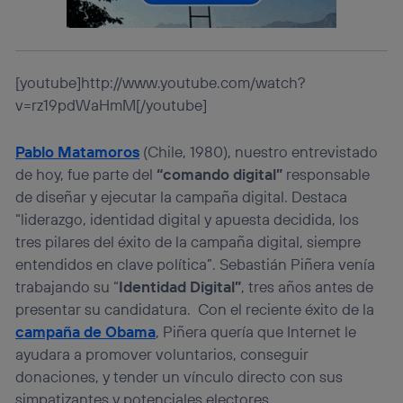
prioridad ofreciéndote elección y control.
La tecnología utiliza un identificador cifrado creado por tu
operadora de telefonía
, utilizando tu dirección IP y otra
información de la cuenta de cliente de
telecomunicaciones vinculada a la conexión que utilizas
[youtube]http://www.youtube.com/watch?
(p. ej., número de teléfono móvil).
v=rz19pdWaHmM[/youtube]
Este identificador se asigna a la conexión de internet, por
lo que cualquier persona que conecte su dispositivo y
Pablo Matamoros
(Chile, 1980), nuestro entrevistado
consienta el uso de la tecnología recibirá el mismo
de hoy, fue parte del
“comando digital”
responsable
identificador. Típicamente:
de diseñar y ejecutar la campaña digital. Destaca
Si utilizas una
conexión de banda ancha
(p. ej., Wi-Fi),
el marketing o análisis se realizará en función de las
“liderazgo, identidad digital y apuesta decidida, los
actividades de navegación de los miembros del hogar
tres pilares del éxito de la campaña digital, siempre
que hayan dado su consentimiento.
entendidos en clave política”. Sebastián Piñera venía
Si utilizas
datos móviles
, el marketing será más
trabajando su “
Identidad Digital”
, tres años antes de
personalizado, ya que se basará únicamente en la
navegación del usuario del móvil.
presentar su candidatura. Con el reciente éxito de la
campaña de Obama
, Piñera quería que Internet le
Puedes gestionar los consentimientos Utiq seleccionando
“Administrar Utiq” en la parte inferior de esta página web o
ayudara a promover voluntarios, conseguir
visitando el
portal de privacidad de Utiq
donaciones, y tender un vínculo directo con sus
(“consenthub”)
. Para más información, consulta
simpatizantes y potenciales electores.
la
política de privacidad de Utiq
.