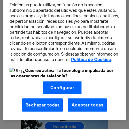
compitiendo frente a la popular
Michelle Bachelet
y
Telefónica puede utilizar, en función de la sección,
subdominio o apartado del sitio web que estés visitando,
al candidato oficialista, el ex presidente
Eduardo Frei
.
cookies propias y de terceros con fines técnicos, analíticos,
Las redes sociales le dieron una buena baza para
de personalización, redes sociales y/o para mostrarte
plasmar una imagen más progresista, joven,
publicidad personalizada en base a un perfil elaborado a
partir de tus hábitos de navegación. Puedes aceptar
transparente y dialogante.
todas, rechazarlas o configurar su uso individualmente
clicando en el botón correspondiente. Asimismo, podrás
revocar tu consentimiento en cualquier momento desde
la opción de configuración. Si deseas obtener información
más detallada, consulta nuestra
Política de Cookies
.
¿Quieres activar la tecnología impulsada por
las operadoras de telefonía?
Nosotros, Telefónica S.A., utilizamos la tecnología Utiq para
Configurar
realizar nuestras acciones de marketing digital o análisis
(como se describe en este aviso de consentimiento)
basadas en tu navegación en nuestra(s) web(s)
listadas
aquí
(solo cuando utilizas una
conexión a
Rechazar todas
Aceptar todas
internet habilitada
, proporcionada por una de las
operadoras de telefonía participantes, y otorgas tu
consentimiento en cada página web).
La tecnología Utiq está diseñada con la privacidad como