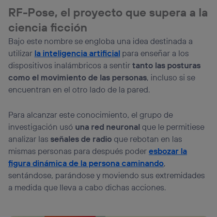
lo que cualquier persona que conecte su dispositivo y
RF-Pose, el proyecto que supera a la
consienta el uso de la tecnología recibirá el mismo
identificador. Típicamente:
ciencia ficción
Si utilizas una
conexión de banda ancha
(p. ej., Wi-Fi),
Bajo este nombre se engloba una idea destinada a
el marketing o análisis se realizará en función de las
actividades de navegación de los miembros del hogar
utilizar
la inteligencia artificial
para enseñar a los
que hayan dado su consentimiento.
dispositivos inalámbricos a sentir
tanto las posturas
Si utilizas
datos móviles
, el marketing será más
como el movimiento de las personas
, incluso si se
personalizado, ya que se basará únicamente en la
encuentran en el otro lado de la pared.
navegación del usuario del móvil.
Puedes gestionar los consentimientos Utiq seleccionando
“Administrar Utiq” en la parte inferior de esta página web o
Para alcanzar este conocimiento, el grupo de
visitando el
portal de privacidad de Utiq
investigación usó
una red neuronal
que le permitiese
(“consenthub”)
. Para más información, consulta
analizar las
señales de radio
que rebotan en las
la
política de privacidad de Utiq
.
mismas personas para después poder
esbozar la
figura dinámica de la persona caminando
,
sentándose, parándose y moviendo sus extremidades
a medida que lleva a cabo dichas acciones.