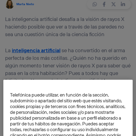
Marta Nieto
La inteligencia artificial desafía a la visión de rayos X
haciendo posible que ver a través de las paredes no
sea una cuestión única de la ciencia ficción
La
inteligencia artificial
se ha convertido en el arma
perfecta de los más cotillas. ¿Quién no ha querido en
algún momento tener visión de rayos X para saber qué
pasa en la otra habitación? Pues a todos hay que
felicitarles. Y es que la inteligencia artificial
ha
superado los límites de la ciencia ficción
de la mano
Telefónica puede utilizar, en función de la sección,
del equipo de investigación dirigido por la profesora
subdominio o apartado del sitio web que estés visitando,
Dina Katabi
del
Laboratorio de Ciencias de la
cookies propias y de terceros con fines técnicos, analíticos,
Computación e Inteligencia Artificial
(CSAIL) del
de personalización, redes sociales y/o para mostrarte
publicidad personalizada en base a un perfil elaborado a
MIT
.
partir de tus hábitos de navegación. Puedes aceptar
todas, rechazarlas o configurar su uso individualmente
Después de
una década de trabajo
, lo que parecía
clicando en el botón correspondiente. Asimismo, podrás