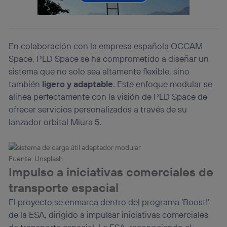
Este identificador se asigna a la conexión de internet, por
lo que cualquier persona que conecte su dispositivo y
consienta el uso de la tecnología recibirá el mismo
identificador. Típicamente:
En colaboración con la empresa española OCCAM
Si utilizas una
conexión de banda ancha
(p. ej., Wi-Fi),
el marketing o análisis se realizará en función de las
Space, PLD Space se ha comprometido a diseñar un
actividades de navegación de los miembros del hogar
sistema que no solo sea altamente flexible, sino
que hayan dado su consentimiento.
también
ligero y adaptable
. Este enfoque modular se
Si utilizas
datos móviles
, el marketing será más
alinea perfectamente con la visión de PLD Space de
personalizado, ya que se basará únicamente en la
navegación del usuario del móvil.
ofrecer servicios personalizados a través de su
lanzador orbital Miura 5.
Puedes gestionar los consentimientos Utiq seleccionando
“Administrar Utiq” en la parte inferior de esta página web o
visitando el
portal de privacidad de Utiq
(“consenthub”)
. Para más información, consulta
Fuente: Unsplash
la
política de privacidad de Utiq
.
Impulso a iniciativas comerciales de
transporte espacial
El proyecto se enmarca dentro del programa ‘Boost!’
de la ESA, dirigido a impulsar iniciativas comerciales