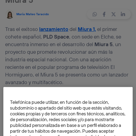
María Mateo Taracido
Tras el exitoso
lanzamiento
del
Miura 1,
el primer
cohete español,
PLD Space
, con sede en Elche, se
encuentra inmerso en el desarrollo del
Miura 5
, un
proyecto que promete revolucionar aún más la
industria espacial nacional. Con una aparición
reciente en el popular programa de televisión El
Hormiguero, el Miura 5 se presenta como un lanzador
avanzado y multifacético.
Desarrollo de un sistema flexible
Telefónica puede utilizar, en función de la sección,
para alojar satélites
subdominio o apartado del sitio web que estés visitando,
cookies propias y de terceros con fines técnicos, analíticos,
PLD Space
ha anunciado la
firma de un contrato
de personalización, redes sociales y/o para mostrarte
‘Boost!
‘
con la Agencia Espacial Europea
(ESA) para
publicidad personalizada en base a un perfil elaborado a
partir de tus hábitos de navegación. Puedes aceptar
desarrollar un sistema de alojamiento de carga útil