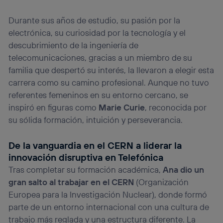
operadora de telefonía
, utilizando tu dirección IP y otra
información de la cuenta de cliente de
Durante sus años de estudio, su pasión por la
telecomunicaciones vinculada a la conexión que utilizas
electrónica, su curiosidad por la tecnología y el
(p. ej., número de teléfono móvil).
descubrimiento de la ingeniería de
Este identificador se asigna a la conexión de internet, por
lo que cualquier persona que conecte su dispositivo y
telecomunicaciones, gracias a un miembro de su
consienta el uso de la tecnología recibirá el mismo
familia que despertó su interés, la llevaron a elegir esta
identificador. Típicamente:
carrera como su camino profesional. Aunque no tuvo
Si utilizas una
conexión de banda ancha
(p. ej., Wi-Fi),
referentes femeninos en su entorno cercano, se
el marketing o análisis se realizará en función de las
actividades de navegación de los miembros del hogar
inspiró en figuras como
Marie Curie
, reconocida por
que hayan dado su consentimiento.
su sólida formación, intuición y perseverancia.
Si utilizas
datos móviles
, el marketing será más
personalizado, ya que se basará únicamente en la
De la vanguardia en el CERN a liderar la
navegación del usuario del móvil.
innovación disruptiva en Telefónica
Puedes gestionar los consentimientos Utiq seleccionando
Tras completar su formación académica,
Ana dio un
“Administrar Utiq” en la parte inferior de esta página web o
visitando el
portal de privacidad de Utiq
gran salto al trabajar en el CERN
(Organización
(“consenthub”)
. Para más información, consulta
Europea para la Investigación Nuclear), donde formó
la
política de privacidad de Utiq
.
parte de un entorno internacional con una cultura de
trabajo más reglada y una estructura diferente. La