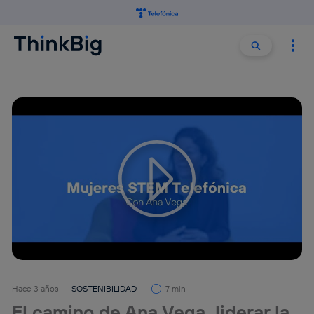
Buscar:
Buscar
Tu configuración de cookies no permite la visualización de
este contenido
Configurar cookies
Hace 3 años
SOSTENIBILIDAD
7 min
El camino de Ana Vega, liderar la