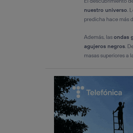
El descubrimiento d
Este iden
conecte s
nuestro universo
. 
Típicame
predicha hace más de
Si util
realiz
hayan 
Además, las
ondas g
Si util
únicam
agujeros negros
. D
Puedes ge
masas superiores a l
inferior 
Para más 