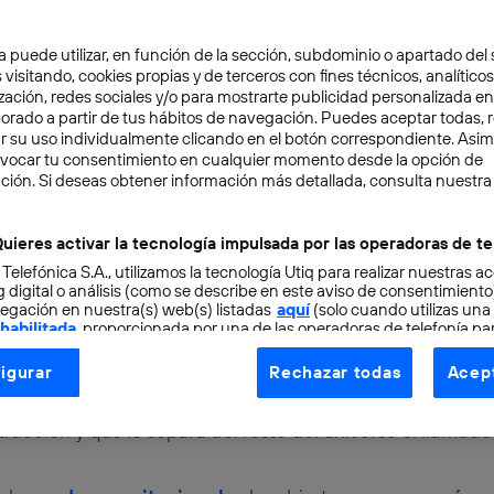
a puede utilizar, en función de la sección, subdominio o apartado del 
 visitando, cookies propias y de terceros con fines técnicos, analíticos
zación, redes sociales y/o para mostrarte publicidad personalizada e
aborado a partir de tus hábitos de navegación. Puedes aceptar todas, 
r su uso individualmente clicando en el botón correspondiente. Asi
evocar tu consentimiento en cualquier momento desde la opción de
ción. Si deseas obtener información más detallada, consulta nuestra
OCIMIENTO
3 min
a fotografía del “event 
uieres activar la tecnología impulsada por las operadoras de te
 Telefónica S.A., utilizamos la tecnología Utiq para realizar nuestras a
 digital o análisis (como se describe en este aviso de consentimient
egación en nuestra(s) web(s) listadas
aquí
(solo cuando utilizas una
Daniel Poto Galán
 habilitada
, proporcionada por una de las operadoras de telefonía par
tu consentimiento en cada página web).
igurar
Rechazar todas
Acept
ogía Utiq está diseñada con la privacidad como prioridad ofreciéndot
onstituyen una de las principales incógnitas de la cienci
ogía utiliza un identificador cifrado creado por tu
operadora de tele
racción y que lo separa del resto del universo el llamado
o tu dirección IP y otra información de la cuenta de cliente de telec
 a la conexión que utilizas (p. ej., número de teléfono móvil).