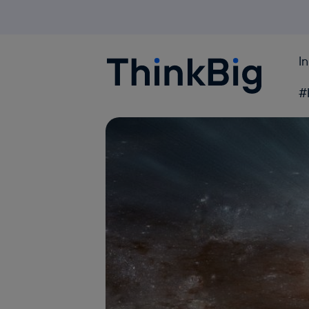
I
Blogthinkbig.com
#