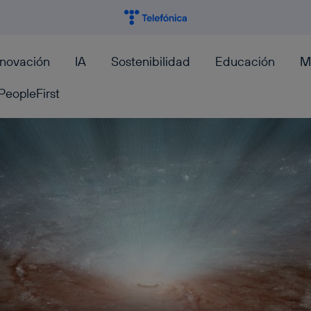
nnovación
IA
Sostenibilidad
Educación
M
PeopleFirst