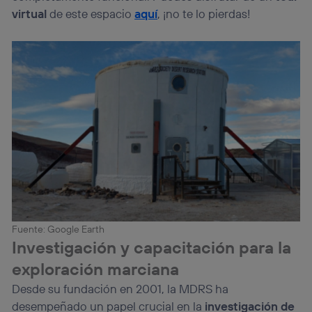
“Administrar Utiq” en la parte inferior de esta página web o
virtual
de este espacio
aquí
, ¡no te lo pierdas!
visitando el
portal de privacidad de Utiq
(“consenthub”)
. Para más información, consulta
la
política de privacidad de Utiq
.
Fuente: Google Earth
Investigación y capacitación para la
exploración marciana
Desde su fundación en 2001, la MDRS ha
desempeñado un papel crucial en la
investigación de