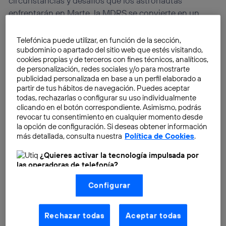
circunstancias y desafíos que los astronautas
enfrentarán en Marte, la MDRS se convierte en un
laboratorio terrestre esencial para el desarrollo de
todas las tareas necesarias para las futuras misiones al
Telefónica puede utilizar, en función de la sección,
subdominio o apartado del sitio web que estés visitando,
Planeta Rojo.
cookies propias y de terceros con fines técnicos, analíticos,
de personalización, redes sociales y/o para mostrarte
publicidad personalizada en base a un perfil elaborado a
partir de tus hábitos de navegación. Puedes aceptar
todas, rechazarlas o configurar su uso individualmente
clicando en el botón correspondiente. Asimismo, podrás
revocar tu consentimiento en cualquier momento desde
la opción de configuración. Si deseas obtener información
más detallada, consulta nuestra
Política de Cookies
.
¿Quieres activar la tecnología impulsada por
las operadoras de telefonía?
Nosotros, Telefónica S.A., utilizamos la tecnología Utiq para
Configurar
realizar nuestras acciones de marketing digital o análisis
(como se describe en este aviso de consentimiento)
basadas en tu navegación en nuestra(s) web(s)
listadas
aquí
(solo cuando utilizas una
conexión a
Rechazar todas
Aceptar todas
internet habilitada
, proporcionada por una de las