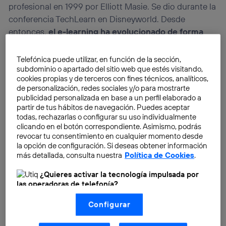
profesional en 1999 por Elliott Masie. Se dio durante la
conferencia TechLearn en Disneyworld. Desde
entonces,
el e-learning ha evolucionado de forma
vertiginosa, incluyendo cambios en la tecnología
usada y su filosofía.
Aunque sus principios siguen
Telefónica puede utilizar, en función de la sección,
subdominio o apartado del sitio web que estés visitando,
siendo los mismos.
cookies propias y de terceros con fines técnicos, analíticos,
de personalización, redes sociales y/o para mostrarte
publicidad personalizada en base a un perfil elaborado a
partir de tus hábitos de navegación. Puedes aceptar
todas, rechazarlas o configurar su uso individualmente
clicando en el botón correspondiente. Asimismo, podrás
revocar tu consentimiento en cualquier momento desde
la opción de configuración. Si deseas obtener información
más detallada, consulta nuestra
Política de Cookies
.
¿Quieres activar la tecnología impulsada por
las operadoras de telefonía?
Nosotros, Telefónica S.A., utilizamos la tecnología Utiq para
Configurar
realizar nuestras acciones de marketing digital o análisis
(como se describe en este aviso de consentimiento)
basadas en tu navegación en nuestra(s) web(s)