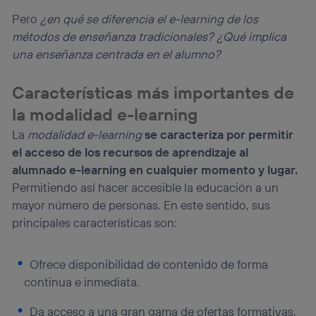
Puedes gestionar los consentimientos Utiq seleccionando
Pero
¿en qué se diferencia el e-learning de los
“Administrar Utiq” en la parte inferior de esta página web o
métodos de enseñanza tradicionales? ¿Qué implica
visitando el
portal de privacidad de Utiq
una enseñanza centrada en el alumno?
(“consenthub”)
. Para más información, consulta
la
política de privacidad de Utiq
.
Características más importantes de
la modalidad e-learning
La
modalidad e-learning
se caracteriza por permitir
el acceso de los recursos de aprendizaje al
alumnado e-learning en cualquier momento y lugar.
Permitiendo así hacer accesible la educación a un
mayor número de personas. En este sentido, sus
principales características son:
Ofrece disponibilidad de contenido de forma
continua e inmediata.
Da acceso a una gran gama de ofertas formativas,