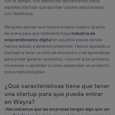
con el tiempo, nos hemos ido aproximando hacia
Este identificador se asigna a la conexión de internet, por
aquellas startups que aportan valores relacionados
lo que cualquier persona que conecte su dispositivo y
con Telefónica.
consienta el uso de la tecnología recibirá el mismo
identificador. Típicamente:
Me gusta pensar que hemos puesto nuestro granito
Si utilizas una
conexión de banda ancha
(p. ej., Wi-Fi),
el marketing o análisis se realizará en función de las
de arena para que realmente haya
industria de
actividades de navegación de los miembros del hogar
emprendimiento digital
en aquellos países donde
que hayan dado su consentimiento.
hemos estado y estamos presentes. Hemos ayudado a
Si utilizas
datos móviles
, el marketing será más
startups a tener un sitio de encuentro y de aprendizaje
personalizado, ya que se basará únicamente en la
para poder generar contactos, conocer a los primeros
navegación del usuario del móvil.
inversores o aprender a cómo desarrollar un producto
Puedes gestionar los consentimientos Utiq seleccionando
“Administrar Utiq” en la parte inferior de esta página web o
sobre metodologías».
visitando el
portal de privacidad de Utiq
(“consenthub”)
. Para más información, consulta
¿Qué características tiene que tener
la
política de privacidad de Utiq
.
una startup para que pueda entrar
en Wayra?
«
Necesitamos que las empresas tengan algo que ver