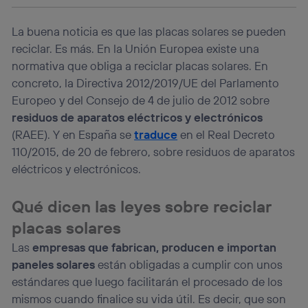
operadora de telefonía
, utilizando tu dirección IP y otra
información de la cuenta de cliente de
La buena noticia es que las placas solares se pueden
telecomunicaciones vinculada a la conexión que utilizas
(p. ej., número de teléfono móvil).
reciclar. Es más. En la Unión Europea existe una
Este identificador se asigna a la conexión de internet, por
normativa que obliga a reciclar placas solares. En
lo que cualquier persona que conecte su dispositivo y
concreto, la Directiva 2012/2019/UE del Parlamento
consienta el uso de la tecnología recibirá el mismo
Europeo y del Consejo de 4 de julio de 2012 sobre
identificador. Típicamente:
residuos de aparatos eléctricos y electrónicos
Si utilizas una
conexión de banda ancha
(p. ej., Wi-Fi),
(RAEE). Y en España se
traduce
en el Real Decreto
el marketing o análisis se realizará en función de las
actividades de navegación de los miembros del hogar
110/2015, de 20 de febrero, sobre residuos de aparatos
que hayan dado su consentimiento.
eléctricos y electrónicos.
Si utilizas
datos móviles
, el marketing será más
personalizado, ya que se basará únicamente en la
Qué dicen las leyes sobre reciclar
navegación del usuario del móvil.
placas solares
Puedes gestionar los consentimientos Utiq seleccionando
“Administrar Utiq” en la parte inferior de esta página web o
Las
empresas que fabrican, producen e importan
visitando el
portal de privacidad de Utiq
paneles solares
están obligadas a cumplir con unos
(“consenthub”)
. Para más información, consulta
la
política de privacidad de Utiq
.
estándares que luego facilitarán el procesado de los
mismos cuando finalice su vida útil. Es decir, que son