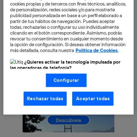
cookies propias y de terceros con fines técnicos, analíticos,
tiene un impacto. Menor, pero impacto al fin y al cabo.
de personalización, redes sociales y/o para mostrarte
Y cuando llegan al final de su vida útil, se convierten
publicidad personalizada en base a un perfil elaborado a
en residuos.
partir de tus hábitos de navegación. Puedes aceptar
todas, rechazarlas o configurar su uso individualmente
clicando en el botón correspondiente. Asimismo, podrás
revocar tu consentimiento en cualquier momento desde
la opción de configuración. Si deseas obtener información
más detallada, consulta nuestra
Política de Cookies
.
¿Quieres activar la tecnología impulsada por
las operadoras de telefonía?
Nosotros, Telefónica S.A., utilizamos la tecnología Utiq para
Configurar
realizar nuestras acciones de marketing digital o análisis
(como se describe en este aviso de consentimiento)
basadas en tu navegación en nuestra(s) web(s)
listadas
aquí
(solo cuando utilizas una
conexión a
Rechazar todas
Aceptar todas
internet habilitada
, proporcionada por una de las
operadoras de telefonía participantes, y otorgas tu
consentimiento en cada página web).
La tecnología Utiq está diseñada con la privacidad como
prioridad ofreciéndote elección y control.
La tecnología utiliza un identificador cifrado creado por tu