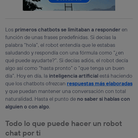
operadora de telefonía
, utilizando tu dirección IP y otra
información de la cuenta de cliente de
telecomunicaciones vinculada a la conexión que utilizas
(p. ej., número de teléfono móvil).
Los
primeros chatbots se limitaban a responder
en
Este identificador se asigna a la conexión de internet, por
lo que cualquier persona que conecte su dispositivo y
función de unas frases predefinidas. Si decías la
consienta el uso de la tecnología recibirá el mismo
palabra “hola”, el robot entendía que le estabas
identificador. Típicamente:
saludando y respondía con una fórmula como “¿en
Si utilizas una
conexión de banda ancha
(p. ej., Wi-Fi),
qué puede ayudarte?”. Si decías adiós, el robot decía
el marketing o análisis se realizará en función de las
actividades de navegación de los miembros del hogar
algo así como “hasta pronto” o “que tenga un buen
que hayan dado su consentimiento.
día”. Hoy en día, la
inteligencia artificial
está haciendo
Si utilizas
datos móviles
, el marketing será más
que los chatbots ofrezcan
respuestas más elaboradas
personalizado, ya que se basará únicamente en la
y que puedan mantener una conversación con total
navegación del usuario del móvil.
naturalidad. Hasta el punto de
no saber si hablas con
Puedes gestionar los consentimientos Utiq seleccionando
alguien o con algo
.
“Administrar Utiq” en la parte inferior de esta página web o
visitando el
portal de privacidad de Utiq
(“consenthub”)
. Para más información, consulta
Todo lo que puede hacer un robot
la
política de privacidad de Utiq
.
chat por ti