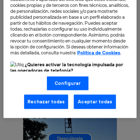
cookies propias y de terceros con fines técnicos, analíticos,
malas experiencias. Pero hoy es más frecuente
de personalización, redes sociales y/o para mostrarte
encontrarte con una
ventana de chat
en una app o
publicidad personalizada en base a un perfil elaborado a
en una página web. En esa ventana, un
robot chat o
partir de tus hábitos de navegación. Puedes aceptar
chatbot te ofrece su ayuda
o te permite realizar una
todas, rechazarlas o configurar su uso individualmente
clicando en el botón correspondiente. Asimismo, podrás
tarea online a través de sus indicaciones.
revocar tu consentimiento en cualquier momento desde
la opción de configuración. Si deseas obtener información
más detallada, consulta nuestra
Política de Cookies
.
¿Quieres activar la tecnología impulsada por
las operadoras de telefonía?
Nosotros, Telefónica S.A., utilizamos la tecnología Utiq para
Configurar
realizar nuestras acciones de marketing digital o análisis
(como se describe en este aviso de consentimiento)
basadas en tu navegación en nuestra(s) web(s)
listadas
aquí
(solo cuando utilizas una
conexión a
Rechazar todas
Aceptar todas
internet habilitada
, proporcionada por una de las
operadoras de telefonía participantes, y otorgas tu
consentimiento en cada página web).
La tecnología Utiq está diseñada con la privacidad como
prioridad ofreciéndote elección y control.
La tecnología utiliza un identificador cifrado creado por tu