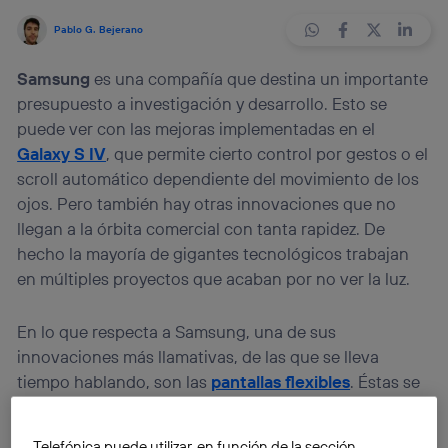
Pablo G. Bejerano
Samsung
es una compañía que destina un importante
presupuesto a investigación y desarrollo. Esto se
puede ver con las mejoras implementadas en el
Galaxy S IV
, que permite cierto control por gestos o el
scroll automático dependiente del movimiento de los
ojos. Pero también hay otras innovaciones que no
llegan a la órbita comercial con tanta rapidez. De
hecho la mayoría de gigantes tecnológicos trabajan
en múltiples proyectos que acaban por no ver la luz.
En lo que respecta a Samsung, una de sus
innovaciones más llamativas, de las que se lleva
tiempo hablando, son las
pantallas flexibles
. Éstas se
han dado a conocer en varias exposiciones y algunas
de ellas, en su forma más perfeccionada, se mostraron
Telefónica puede utilizar, en función de la sección,