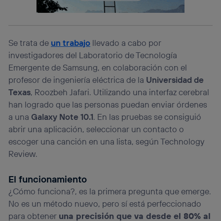
La tecnología utiliza un identificador cifrado creado por tu
operadora de telefonía
, utilizando tu dirección IP y otra
información de la cuenta de cliente de
telecomunicaciones vinculada a la conexión que utilizas
Se trata de
un trabajo
llevado a cabo por
(p. ej., número de teléfono móvil).
investigadores del Laboratorio de Tecnología
Este identificador se asigna a la conexión de internet, por
Emergente de Samsung, en colaboración con el
lo que cualquier persona que conecte su dispositivo y
consienta el uso de la tecnología recibirá el mismo
profesor de ingeniería eléctrica de la
Universidad de
identificador. Típicamente:
Texas
, Roozbeh Jafari. Utilizando una interfaz cerebral
Si utilizas una
conexión de banda ancha
(p. ej., Wi-Fi),
han logrado que las personas puedan enviar órdenes
el marketing o análisis se realizará en función de las
a una
Galaxy Note 10.1
. En las pruebas se consiguió
actividades de navegación de los miembros del hogar
que hayan dado su consentimiento.
abrir una aplicación, seleccionar un contacto o
escoger una canción en una lista, según Technology
Si utilizas
datos móviles
, el marketing será más
personalizado, ya que se basará únicamente en la
Review.
navegación del usuario del móvil.
Puedes gestionar los consentimientos Utiq seleccionando
El funcionamiento
“Administrar Utiq” en la parte inferior de esta página web o
¿Cómo funciona?, es la primera pregunta que emerge.
visitando el
portal de privacidad de Utiq
(“consenthub”)
. Para más información, consulta
No es un método nuevo, pero sí está perfeccionado
la
política de privacidad de Utiq
.
para obtener
una precisión que va desde el 80% al