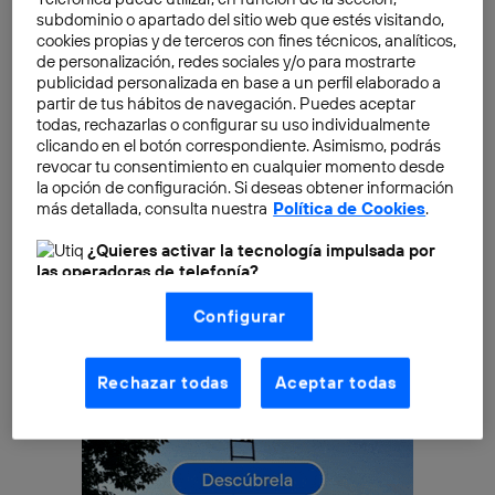
en el último CES. Sin embargo, no se sabe cuándo
subdominio o apartado del sitio web que estés visitando,
estarán listas comercialmente. Algo parecido ocurre
cookies propias y de terceros con fines técnicos, analíticos,
de personalización, redes sociales y/o para mostrarte
con otros desarrollos. En este caso nos centramos en
publicidad personalizada en base a un perfil elaborado a
uno que tiene especial interés por la repercusión que
partir de tus hábitos de navegación. Puedes aceptar
puede generar.
todas, rechazarlas o configurar su uso individualmente
clicando en el botón correspondiente. Asimismo, podrás
revocar tu consentimiento en cualquier momento desde
la opción de configuración. Si deseas obtener información
más detallada, consulta nuestra
Política de Cookies
.
¿Quieres activar la tecnología impulsada por
las operadoras de telefonía?
Nosotros, Telefónica S.A., utilizamos la tecnología Utiq para
Configurar
realizar nuestras acciones de marketing digital o análisis
(como se describe en este aviso de consentimiento)
basadas en tu navegación en nuestra(s) web(s)
listadas
aquí
(solo cuando utilizas una
conexión a
Rechazar todas
Aceptar todas
internet habilitada
, proporcionada por una de las
operadoras de telefonía participantes, y otorgas tu
consentimiento en cada página web).
La tecnología Utiq está diseñada con la privacidad como
prioridad ofreciéndote elección y control.