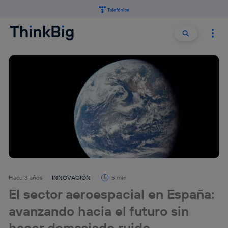
Buscar:
Buscar
Hace 3 años
INNOVACIÓN
5 min
El sector aeroespacial en España:
avanzando hacia el futuro sin
hacer demasiado ruido