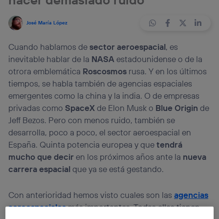
José María López
Cuando hablamos de
sector aeroespacial
, es
inevitable hablar de la
NASA
estadounidense o de la
otrora emblemática
Roscosmos
rusa. Y en los últimos
tiempos, se habla también de agencias espaciales
emergentes como la china y la india. O de empresas
privadas como
SpaceX
de Elon Musk o
Blue Origin
de
Jeff Bezos. Pero con menos ruido, también se
desarrolla, poco a poco, el sector aeroespacial en
España. Quinta potencia europea y que
tendrá
mucho que decir
en los próximos años ante la
nueva
carrera espacial
que ya se está gestando.
Con anterioridad hemos visto cuales son las
agencias
aeroespaciales
más importantes. Todas ellas tienen