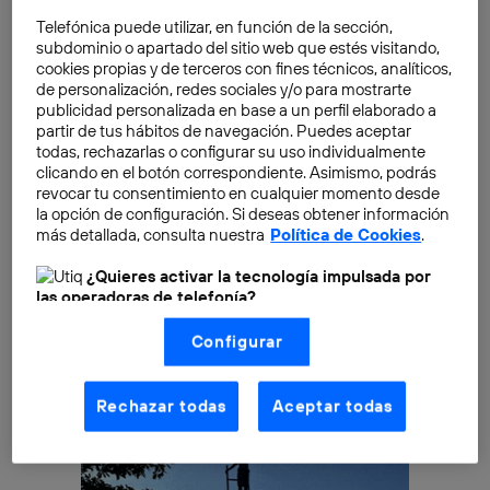
una agenda a décadas vista con misiones hacia la
Telefónica puede utilizar, en función de la sección,
Luna, Marte o Venus, entre otros hitos que quiere
subdominio o apartado del sitio web que estés visitando,
cumplir. Con objetivos que combinan política con
cookies propias y de terceros con fines técnicos, analíticos,
economía
apoyándose
, cómo no,
en la ciencia y la
de personalización, redes sociales y/o para mostrarte
tecnología
. Y para que esa tecnología se desarrolle,
publicidad personalizada en base a un perfil elaborado a
partir de tus hábitos de navegación. Puedes aceptar
las agencias espaciales recurren a sus propios
todas, rechazarlas o configurar su uso individualmente
ingenieros. Pero también a
empresas privadas de
clicando en el botón correspondiente. Asimismo, podrás
todo el mundo
, algunas de ellas españolas.
revocar tu consentimiento en cualquier momento desde
la opción de configuración. Si deseas obtener información
más detallada, consulta nuestra
Política de Cookies
.
¿Quieres activar la tecnología impulsada por
las operadoras de telefonía?
Nosotros, Telefónica S.A., utilizamos la tecnología Utiq para
Configurar
realizar nuestras acciones de marketing digital o análisis
(como se describe en este aviso de consentimiento)
basadas en tu navegación en nuestra(s) web(s)
listadas
aquí
(solo cuando utilizas una
conexión a
Rechazar todas
Aceptar todas
internet habilitada
, proporcionada por una de las
operadoras de telefonía participantes, y otorgas tu
consentimiento en cada página web).
La tecnología Utiq está diseñada con la privacidad como