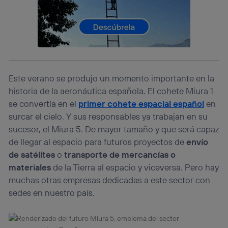
prioridad ofreciéndote elección y control.
La tecnología utiliza un identificador cifrado creado por tu
operadora de telefonía
, utilizando tu dirección IP y otra
información de la cuenta de cliente de
telecomunicaciones vinculada a la conexión que utilizas
(p. ej., número de teléfono móvil).
Este identificador se asigna a la conexión de internet, por
Este verano se produjo un momento importante en la
lo que cualquier persona que conecte su dispositivo y
historia de la aeronáutica española. El cohete Miura 1
consienta el uso de la tecnología recibirá el mismo
identificador. Típicamente:
se convertía en el
primer cohete espacial español
en
Si utilizas una
conexión de banda ancha
(p. ej., Wi-Fi),
surcar el cielo. Y sus responsables ya trabajan en su
el marketing o análisis se realizará en función de las
sucesor, el Miura 5. De mayor tamaño y que será capaz
actividades de navegación de los miembros del hogar
de llegar al espacio para futuros proyectos de
envío
que hayan dado su consentimiento.
de satélites
o
transporte de mercancías o
Si utilizas
datos móviles
, el marketing será más
materiales
de la Tierra al espacio y viceversa. Pero hay
personalizado, ya que se basará únicamente en la
navegación del usuario del móvil.
muchas otras empresas dedicadas a este sector con
Puedes gestionar los consentimientos Utiq seleccionando
sedes en nuestro país.
“Administrar Utiq” en la parte inferior de esta página web o
visitando el
portal de privacidad de Utiq
(“consenthub”)
. Para más información, consulta