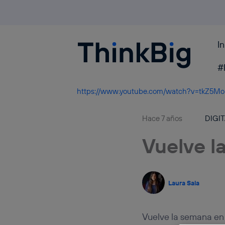
I
Blogthinkbig.com
#
https://www.youtube.com/watch?v=tkZ5M
Hace 7 años
DIGI
Vuelve l
Laura Sala
Vuelve la semana en 