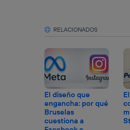
RELACIONADOS
El diseño que
El
engancha: por qué
c
Bruselas
m
cuestiona a
S
Facebook e