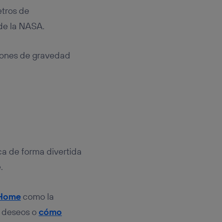
etros de
 de la NASA.
ciones de gravedad
ca de forma divertida
.
 Home
como la
e deseos o
cómo