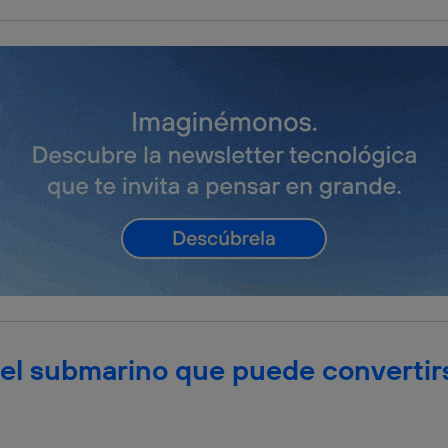
tificador se asigna a la conexión de internet, por lo que cualquier pe
u dispositivo y consienta el uso de la tecnología recibirá el mismo iden
nte:
izas una
conexión de banda ancha
(p. ej., Wi-Fi), el marketing o análi
ará en función de las actividades de navegación de los miembros del
dado su consentimiento.
izas
datos móviles
, el marketing será más personalizado, ya que se ba
ente en la navegación del usuario del móvil.
stionar los consentimientos Utiq seleccionando “Administrar Utiq” e
de esta página web o visitando el
portal de privacidad de Utiq (“c
información, consulta la
política de privacidad de Utiq
.
 el submarino que puede convertir