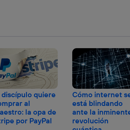
 discípulo quiere
Cómo internet s
omprar al
está blindando
aestro: la opa de
ante la inminent
tripe por PayPal
revolución
cuántica