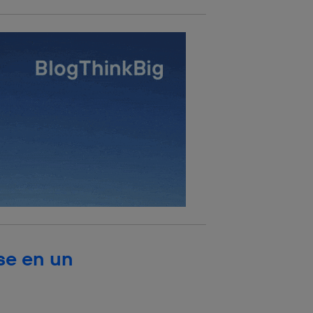
rsona que
tificador.
sis se
 hogar que
sará
n la parte
onsenthub”)
.
se en un