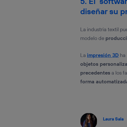
5. El ‘softwa
diseñar su p
La industria textil p
modelo de
producci
La
impresión 3D
ha 
objetos personaliza
precedentes
a los f
forma automatizad
Laura Sala