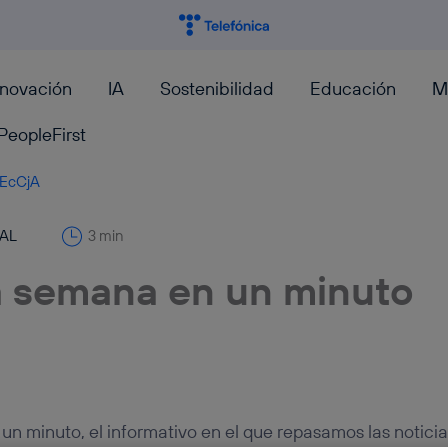
nnovación
IA
Sostenibilidad
Educación
M
PeopleFirst
oEcCjA
TAL
3 min
a semana en un minuto
un minuto, el informativo en el que repasamos las notici