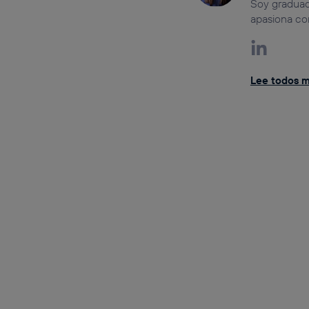
Soy graduad
apasiona con
Lee todos mi