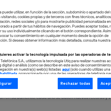
son los titulares más destacados:
a puede utilizar, en función de la sección, subdominio o apartado del 
 visitando, cookies propias y de terceros con fines técnicos, analíticos
julio de 2019 ha sido el más cálido d
zación, redes sociales y/o para mostrarte publicidad personalizada e
aborado a partir de tus hábitos de navegación. Puedes aceptar todas, 
ial
r su uso individualmente clicando en el botón correspondiente. Asi
evocar tu consentimiento en cualquier momento desde la opción de
ción. Si deseas obtener información más detallada, consulta nuestra
s últimos tiempos hayas notado que los veranos son cada 
exclusivamente tuya: la temperatura del último mes de j
uieres activar la tecnología impulsada por las operadoras de te
 Telefónica S.A., utilizamos la tecnología Utiq para realizar nuestras a
 digital o análisis (como se describe en este aviso de consentimient
egación en nuestra(s) web(s) listadas
aquí
(solo cuando utilizas una
 habilitada
, proporcionada por una de las operadoras de telefonía par
bal no para de enviar señales y el aumento de las temper
tu consentimiento en cada página web).
ás determinante de todas. Los datos parecen refrendar
igurar
Rechazar todas
Acept
ogía Utiq está diseñada con la privacidad como prioridad ofreciéndot
nes sobre el futuro del clima en la Tierra. Esto demuestra
ogía utiliza un identificador cifrado creado por tu
operadora de tele
an en su aumento, cada año se baten nuevos récords y 2
o tu dirección IP y otra información de la cuenta de cliente de telec
 a la conexión que utilizas (p. ej., número de teléfono móvil).