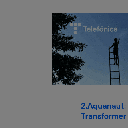
Este iden
conecte s
Típicame
Si util
realiz
hayan 
Si util
únicam
Puedes ge
inferior 
Para más 
2.Aquanaut:
Transformer