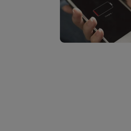
Puedes ge
inferior 
Para más 