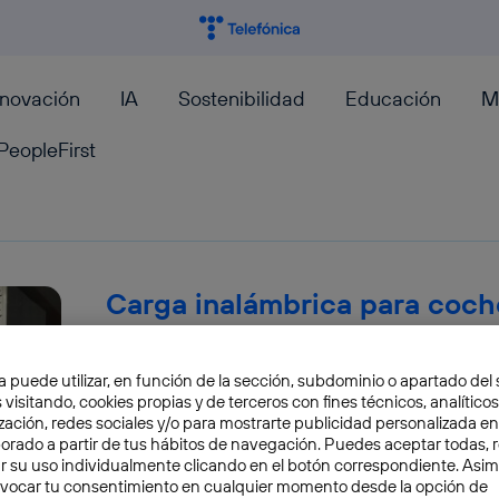
nnovación
IA
Sostenibilidad
Educación
M
PeopleFirst
Carga inalámbrica para coche
suficientemente madura esta
a puede utilizar, en función de la sección, subdominio o apartado del 
Nos guste o no Elon Musk, en especial sus exce
 visitando, cookies propias y de terceros con fines técnicos, analíticos
no podemos negar que ha sabido poner el ojo e
zación, redes sociales y/o para mostrarte publicidad personalizada e
aborado a partir de tus hábitos de navegación. Puedes aceptar todas, 
José María López
r su uso individualmente clicando en el botón correspondiente. Asi
evocar tu consentimiento en cualquier momento desde la opción de