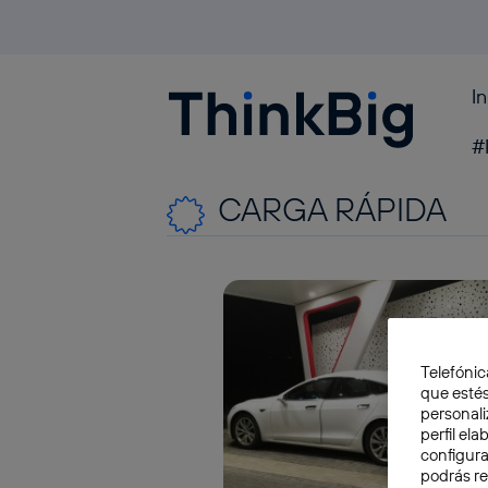
I
Blogthinkbig.com
#
CARGA RÁPIDA
Telefónic
que estés
personali
perfil el
configura
podrás r