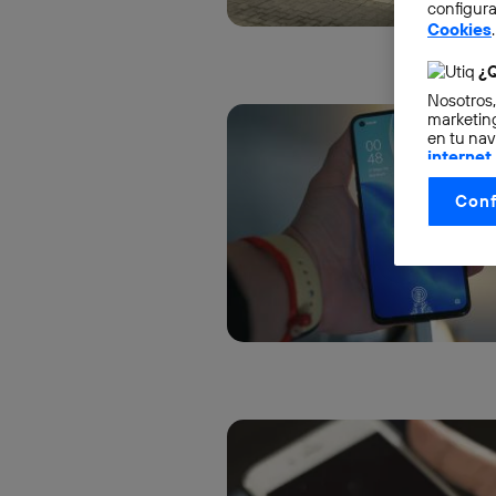
configura
Cookies
.
¿Q
Nosotros,
marketing
en tu nav
internet
otorgas 
Conf
La tecnol
control.
La tecnol
utilizand
vinculada
Este iden
conecte s
Típicame
Si util
realiz
hayan 
Si util
únicam