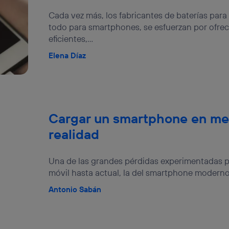
stionar los consentimientos Utiq seleccionando “Administrar Utiq” e
Cada vez más, los fabricantes de baterías para 
de esta página web o visitando el
portal de privacidad de Utiq (“c
todo para smartphones, se esfuerzan por ofrec
información, consulta la
política de privacidad de Utiq
.
eficientes,...
Elena Díaz
Cargar un smartphone en med
realidad
Una de las grandes pérdidas experimentadas po
móvil hasta actual, la del smartphone moderno,
Antonio Sabán